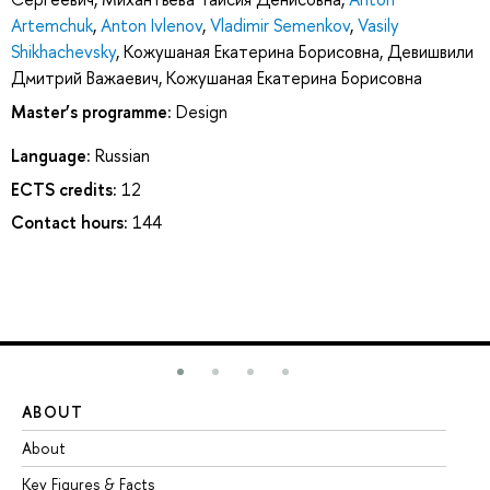
Artemchuk
,
Anton Ivlenov
,
Vladimir Semenkov
,
Vasily
Shikhachevsky
,
Кожушаная Екатерина Борисовна
,
Девишвили
Дмитрий Важаевич
,
Кожушаная Екатерина Борисовна
Master’s programme:
Design
Language:
Russian
ECTS credits:
12
Contact hours:
144
ABOUT
ST
About
Ad
Key Figures & Facts
Pr