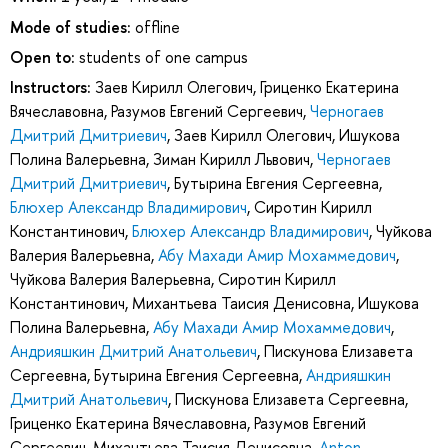
Mode of studies:
offline
Open to:
students of one campus
Instructors:
Заев Кирилл Олегович
,
Гриценко Екатерина
Вячеславовна
,
Разумов Евгений Сергеевич
,
Черногаев
Дмитрий Дмитриевич
,
Заев Кирилл Олегович
,
Ишукова
Полина Валерьевна
,
Зиман Кирилл Львович
,
Черногаев
Дмитрий Дмитриевич
,
Бутырина Евгения Сергеевна
,
Блюхер Александр Владимирович
,
Сиротин Кирилл
Константинович
,
Блюхер Александр Владимирович
,
Чуйкова
Валерия Валерьевна
,
Абу Махади Амир Мохаммедович
,
Чуйкова Валерия Валерьевна
,
Сиротин Кирилл
Константинович
,
Михантьева Таисия Денисовна
,
Ишукова
Полина Валерьевна
,
Абу Махади Амир Мохаммедович
,
Андрияшкин Дмитрий Анатольевич
,
Пискунова Елизавета
Сергеевна
,
Бутырина Евгения Сергеевна
,
Андрияшкин
Дмитрий Анатольевич
,
Пискунова Елизавета Сергеевна
,
Гриценко Екатерина Вячеславовна
,
Разумов Евгений
Сергеевич
,
Михантьева Таисия Денисовна
,
Anton