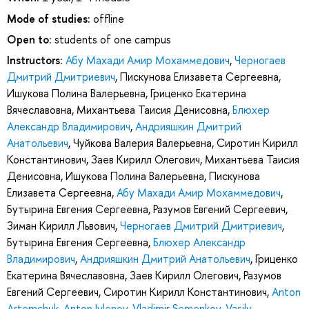
Mode of studies:
offline
Open to:
students of one campus
Instructors:
Абу Махади Амир Мохаммедович
,
Черногаев
Дмитрий Дмитриевич
,
Пискунова Елизавета Сергеевна
,
Ишукова Полина Валерьевна
,
Гриценко Екатерина
Вячеславовна
,
Михантьева Таисия Денисовна
,
Блюхер
Александр Владимирович
,
Андрияшкин Дмитрий
Анатольевич
,
Чуйкова Валерия Валерьевна
,
Сиротин Кирилл
Константинович
,
Заев Кирилл Олегович
,
Михантьева Таисия
Денисовна
,
Ишукова Полина Валерьевна
,
Пискунова
Елизавета Сергеевна
,
Абу Махади Амир Мохаммедович
,
Бутырина Евгения Сергеевна
,
Разумов Евгений Сергеевич
,
Зиман Кирилл Львович
,
Черногаев Дмитрий Дмитриевич
,
Бутырина Евгения Сергеевна
,
Блюхер Александр
Владимирович
,
Андрияшкин Дмитрий Анатольевич
,
Гриценко
Екатерина Вячеславовна
,
Заев Кирилл Олегович
,
Разумов
Евгений Сергеевич
,
Сиротин Кирилл Константинович
,
Anton
Artemchuk
,
Anton Ivlenov
,
Vladimir Semenkov
,
Vasily