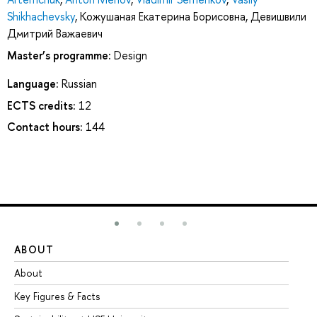
Shikhachevsky
,
Кожушаная Екатерина Борисовна
,
Девишвили
Дмитрий Важаевич
Master’s programme:
Design
Language:
Russian
ECTS credits:
12
Contact hours:
144
ABOUT
ST
About
Ad
Key Figures & Facts
Pr