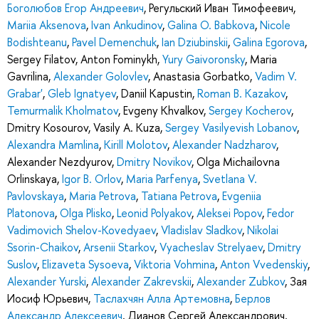
Боголюбов Егор Андреевич
,
Регульский Иван Тимофеевич
,
Mariia Aksenova
,
Ivan Ankudinov
,
Galina O. Babkova
,
Nicole
Bodishteanu
,
Pavel Demenchuk
,
Ian Dziubinskii
,
Galina Egorova
,
Sergey Filatov
,
Anton Fominykh
,
Yury Gaivoronsky
,
Maria
Gavrilina
,
Alexander Golovlev
,
Anastasia Gorbatko
,
Vadim V.
Grabar'
,
Gleb Ignatyev
,
Daniil Kapustin
,
Roman B. Kazakov
,
Temurmalik Kholmatov
,
Evgeny Khvalkov
,
Sergey Kocherov
,
Dmitry Kosourov
,
Vasily A. Kuza
,
Sergey Vasilyevish Lobanov
,
Alexandra Mamlina
,
Kirill Molotov
,
Alexander Nadzharov
,
Alexander Nezdyurov
,
Dmitry Novikov
,
Olga Michailovna
Orlinskaya
,
Igor B. Orlov
,
Maria Parfenya
,
Svetlana V.
Pavlovskaya
,
Maria Petrova
,
Tatiana Petrova
,
Evgeniia
Platonova
,
Olga Plisko
,
Leonid Polyakov
,
Aleksei Popov
,
Fedor
Vadimovich Shelov-Kovedyaev
,
Vladislav Sladkov
,
Nikolai
Ssorin-Chaikov
,
Arsenii Starkov
,
Vyacheslav Strelyaev
,
Dmitry
Suslov
,
Elizaveta Sysoeva
,
Viktoria Vohmina
,
Anton Vvedenskiy
,
Alexander Yurski
,
Alexander Zakrevskii
,
Alexander Zubkov
,
Зая
Иосиф Юрьевич
,
Таслахчян Алла Артемовна
,
Берлов
Александр Алексеевич
,
Дианов Сергей Александрович
,