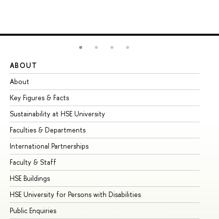
ABOUT
ST
About
Ad
Key Figures & Facts
Pr
Sustainability at HSE University
Un
Faculties & Departments
Gr
International Partnerships
Ex
Faculty & Staff
Su
HSE Buildings
Su
HSE University for Persons with Disabilities
Se
Public Enquiries
Bus