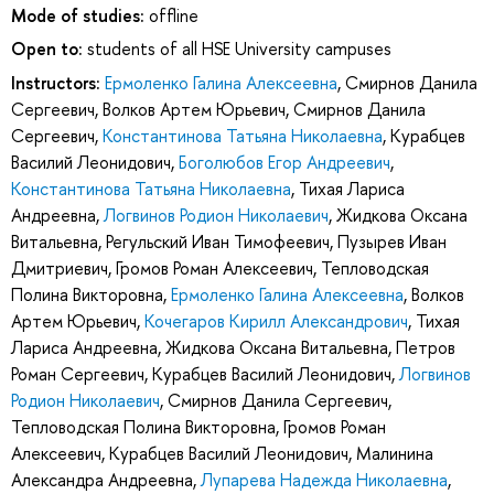
Mode of studies:
offline
Open to:
students of all HSE University campuses
Instructors:
Ермоленко Галина Алексеевна
,
Смирнов Данила
Сергеевич
,
Волков Артем Юрьевич
,
Смирнов Данила
Сергеевич
,
Константинова Татьяна Николаевна
,
Курабцев
Василий Леонидович
,
Боголюбов Егор Андреевич
,
Константинова Татьяна Николаевна
,
Тихая Лариса
Андреевна
,
Логвинов Родион Николаевич
,
Жидкова Оксана
Витальевна
,
Регульский Иван Тимофеевич
,
Пузырев Иван
Дмитриевич
,
Громов Роман Алексеевич
,
Тепловодская
Полина Викторовна
,
Ермоленко Галина Алексеевна
,
Волков
Артем Юрьевич
,
Кочегаров Кирилл Александрович
,
Тихая
Лариса Андреевна
,
Жидкова Оксана Витальевна
,
Петров
Роман Сергеевич
,
Курабцев Василий Леонидович
,
Логвинов
Родион Николаевич
,
Смирнов Данила Сергеевич
,
Тепловодская Полина Викторовна
,
Громов Роман
Алексеевич
,
Курабцев Василий Леонидович
,
Малинина
Александра Андреевна
,
Лупарева Надежда Николаевна
,