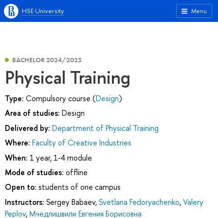
HSE University
Menu
BACHELOR 2024/2025
Physical Training
Type:
Compulsory course (
Design
)
Area of studies:
Design
Delivered by:
Department of Physical Training
Where:
Faculty of Creative Industries
When:
1 year, 1-4 module
Mode of studies:
offline
Open to:
students of one campus
Instructors:
Sergey Babaev
,
Svetlana Fedoryachenko
,
Valery
Peplov
,
Мчедлишвили Евгения Борисовна