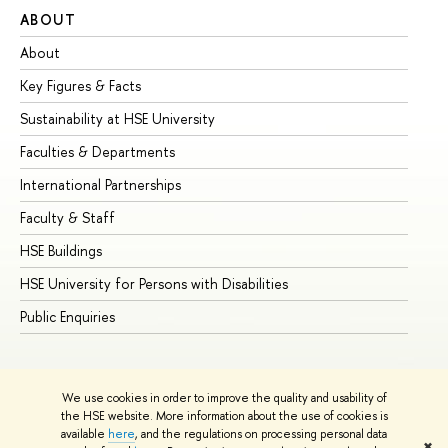
ABOUT
ST
About
Ad
Key Figures & Facts
Pr
Sustainability at HSE University
Un
Faculties & Departments
Gr
International Partnerships
Ex
Faculty & Staff
Su
HSE Buildings
Su
HSE University for Persons with Disabilities
Se
Public Enquiries
Bus
We use cookies in order to improve the quality and usability of
the HSE website. More information about the use of cookies is
available
here
, and the regulations on processing personal data
✖