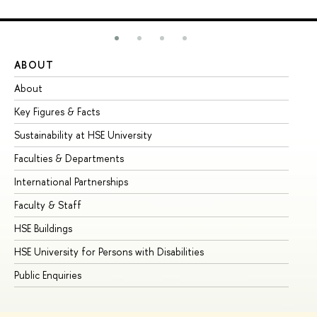
ABOUT
ST
About
Ad
Key Figures & Facts
Pr
Sustainability at HSE University
Un
Faculties & Departments
Gr
International Partnerships
Ex
Faculty & Staff
Su
HSE Buildings
Su
HSE University for Persons with Disabilities
Se
Public Enquiries
Bus