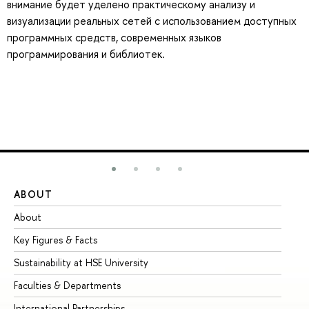
внимание будет уделено практическому анализу и
визуализации реальных сетей с использованием доступных
программных средств, современных языков
программирования и библиотек.
ABOUT
ST
About
Ad
Key Figures & Facts
Pr
Sustainability at HSE University
Un
Faculties & Departments
Gr
International Partnerships
Ex