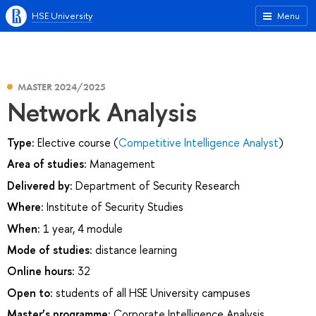
HSE University
Menu
MASTER 2024/2025
Network Analysis
Type:
Elective course (
Competitive Intelligence Analyst
)
Area of studies:
Management
Delivered by:
Department of Security Research
Where:
Institute of Security Studies
When:
1 year, 4 module
Mode of studies:
distance learning
Online hours:
32
Open to:
students of all HSE University campuses
Master’s programme:
Corporate Intelligence Analysis