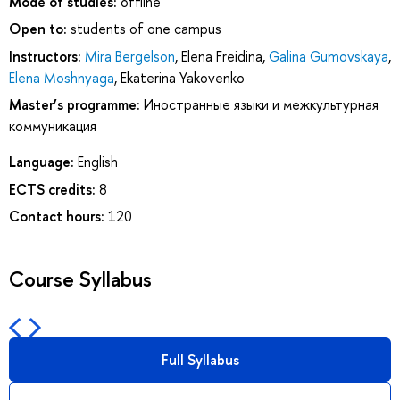
Mode of studies:
offline
Open to:
students of one campus
Instructors:
Mira Bergelson
,
Elena Freidina
,
Galina Gumovskaya
,
Elena Moshnyaga
,
Ekaterina Yakovenko
Master’s programme:
Иностранные языки и межкультурная
коммуникация
Language:
English
ECTS credits:
8
Contact hours:
120
Course Syllabus
Full Syllabus