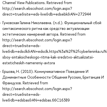
Channel View Publications. Retrieved from
http://search.ebscohost.com/login.aspx?
direct=true&site=eds-live&db=edsebk&AN=272944
Гумовская Галина Николаевна. (n.d.). Функциональный сбой
синтаксического ритма как средство актуализации
эстетических намерений автора. Retrieved from
http://search.ebscohost.com/login.aspx?
direct=true&site=eds-
live&db=edsclk&AN=edsclk.https%3a%2f%2fcyberleninka.ru%2
sboy-sintaksicheskogo-ritma-kak-sredstvo-aktualizatsii-
esteticheskih-namereniy-avtora
Ершова, Н. (2010). Коммуникативное Поведение И
Доминантные Особенности Общения Русских, Британцев И
Французов. Retrieved from
http://search.ebscohost.com/login.aspx?
direct=true&site=eds-
live&db=edsbas&AN=edsbas.66C163B9