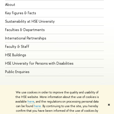
About
Ad
Key Figures & Facts
Pr
Sustainability at HSE University
Un
Faculties & Departments
Gr
International Partnerships
Ex
Faculty & Staff
Su
HSE Buildings
Su
HSE University for Persons with Disabilities
Se
Public Enquiries
Bus
We use cookies in order to improve the quality and usability of
the HSE website. More information about the use of cookies is
available
here
, and the regulations on processing personal data
✖
can be found
here
. By continuing to use the site, you hereby
© HSE University 1993–2026
Contacts
Copyright
Privacy Policy
confirm that you have been informed of the use of cookies by