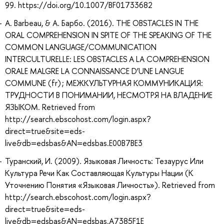
99. https://doi.org/10.1007/BF01733682
А. Barbeau, & А. Барбо. (2016). THE OBSTACLES IN THE
ORAL COMPREHENSION IN SPITE OF THE SPEAKING OF THE
COMMON LANGUAGE/COMMUNICATION
INTERCULTURELLE: LES OBSTACLES A LA COMPREHENSION
ORALE MALGRE LA CONNAISSANCE D’UNE LANGUE
COMMUNE (fr) ; МЕЖКУЛЬТУРНАЯ КОММУНИКАЦИЯ:
ТРУДНОСТИ В ПОНИМАНИИ, НЕСМОТРЯ НА ВЛАДЕНИЕ
ЯЗЫКОМ. Retrieved from
http://search.ebscohost.com/login.aspx?
direct=true&site=eds-
live&db=edsbas&AN=edsbas.E00B7BE3
Туранский, И. (2009). Языковая Личность: Тезаурус Или
Культура Речи Как Составляющая Культуры Нации (К
Уточнению Понятия «Языковая Личность»). Retrieved from
http://search.ebscohost.com/login.aspx?
direct=true&site=eds-
live&db=edsbas&AN=edsbas.A7385F1E