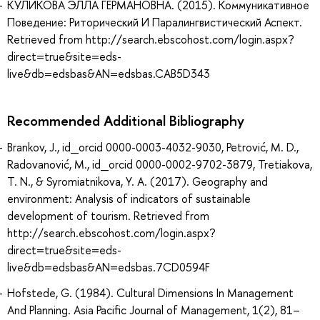
КУЛИКОВА ЭЛЛА ГЕРМАНОВНА. (2015). Коммуникативное
Поведение: Риторический И Паралингвистический Аспект.
Retrieved from http://search.ebscohost.com/login.aspx?
direct=true&site=eds-
live&db=edsbas&AN=edsbas.CAB5D343
Recommended Additional Bibliography
Brankov, J., id_orcid 0000-0003-4032-9030, Petrović, M. D.,
Radovanović, M., id_orcid 0000-0002-9702-3879, Tretiakova,
T. N., & Syromiatnikova, Y. A. (2017). Geography and
environment: Analysis of indicators of sustainable
development of tourism. Retrieved from
http://search.ebscohost.com/login.aspx?
direct=true&site=eds-
live&db=edsbas&AN=edsbas.7CD0594F
Hofstede, G. (1984). Cultural Dimensions In Management
And Planning. Asia Pacific Journal of Management, 1(2), 81–