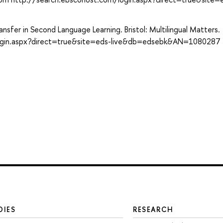
ansfer in Second Language Learning. Bristol: Multilingual Matters.
login.aspx?direct=true&site=eds-live&db=edsebk&AN=1080287
DIES
RESEARCH