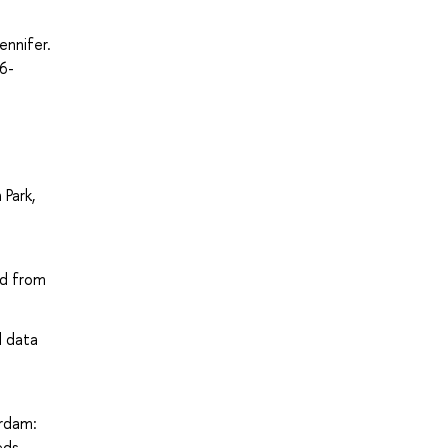
ennifer.
6-
 Park,
ed from
l data
erdam:
eds-