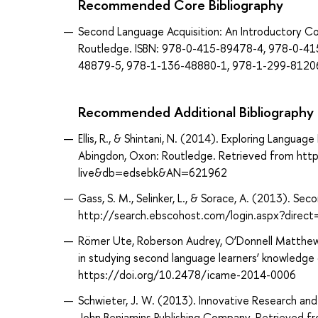
Recommended Core Bibliography
Second Language Acquisition: An Introductory Cou
Routledge. ISBN: 978-0-415-89478-4, 978-0-4
48879-5, 978-1-136-48880-1, 978-1-299-81206-
Recommended Additional Bibliography
Ellis, R., & Shintani, N. (2014). Exploring Langu
Abingdon, Oxon: Routledge. Retrieved from htt
live&db=edsebk&AN=621962
Gass, S. M., Selinker, L., & Sorace, A. (2013). 
http://search.ebscohost.com/login.aspx?dir
Römer Ute, Roberson Audrey, O’Donnell Matthew B.
in studying second language learners’ knowledge
https://doi.org/10.2478/icame-2014-0006
Schwieter, J. W. (2013). Innovative Research and
John Benjamins Publishing Company. Retrieved 