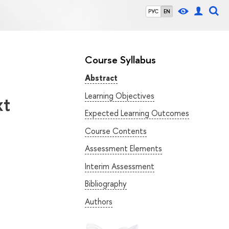
РУС
EN
Course Syllabus
Abstract
Learning Objectives
xt
Expected Learning Outcomes
Course Contents
Assessment Elements
Interim Assessment
Bibliography
Authors