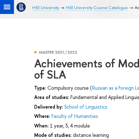
HSE University
HSE University Course Catalogue
Ac
MASTER 2021/2022
Achievements of Mode
of SLA
Type:
Compulsory course (
Russian as a Foreign L
Area of studies:
Fundamental and Applied Linguis
Delivered by:
School of Linguistics
Where:
Faculty of Humanities
When:
1 year, 3, 4 module
Mode of studies:
distance learning