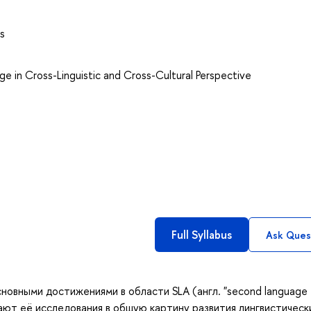
s
ge in Cross-Linguistic and Cross-Cultural Perspective
Full Syllabus
Ask Ques
новными достижениями в области SLA (англ. "second language
ывают её исследования в общую картину развития лингвистическ