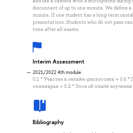
and use a camera with a microphone during t
disconnect of up to one minute. We define a
minute. If one student has a long-term unsta
presentations. Students who do not pass can
time after all exams.
Interim Assessment
2021/2022 4th module
0.1 * Участие в онлайн-дискуссиях + 0.6 *
семинарах + 0.2 * Эссе об опыте изучения
Bibliography