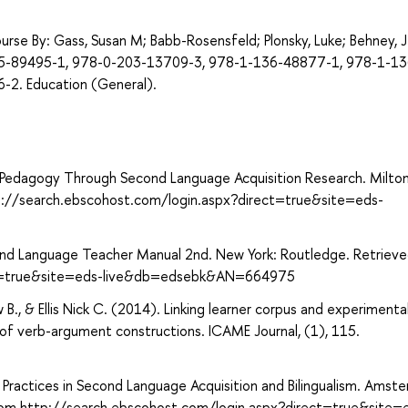
rse By: Gass, Susan M; Babb-Rosensfeld; Plonsky, Luke; Behney, J
15-89495-1, 978-0-203-13709-3, 978-1-136-48877-1, 978-1-13
2. Education (General).
age Pedagogy Through Second Language Acquisition Research. Milton
p://search.ebscohost.com/login.aspx?direct=true&site=eds-
Second Language Teacher Manual 2nd. New York: Routledge. Retriev
ect=true&site=eds-live&db=edsebk&AN=664975
, & Ellis Nick C. (2014). Linking learner corpus and experimenta
 of verb-argument constructions. ICAME Journal, (1), 115.
 Practices in Second Language Acquisition and Bilingualism. Amst
from http://search.ebscohost.com/login.aspx?direct=true&site=