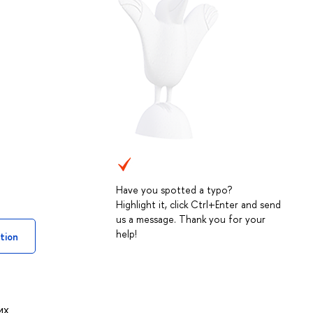
Have you spotted a typo?
Highlight it, click Ctrl+Enter and send
us a message. Thank you for your
help!
tion
их