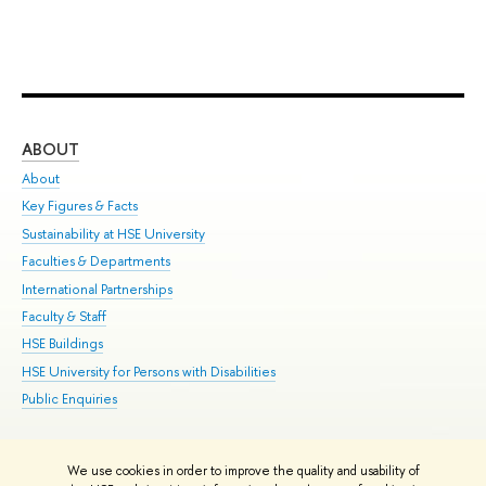
ABOUT
ST
About
Adm
Key Figures & Facts
Pr
Sustainability at HSE University
Un
Faculties & Departments
Gr
International Partnerships
Ex
Faculty & Staff
Su
HSE Buildings
Sem
HSE University for Persons with Disabilities
Bus
Public Enquiries
We use cookies in order to improve the quality and usability of