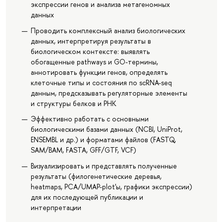
экспрессии генов и анализа метагеномных
данных
Проводить комплексный анализ биологических
данных, интерпретируя результаты в
биологическом контексте: выявлять
обогащенные pathways и GO-термины,
аннотировать функции генов, определять
клеточные типы и состояния по scRNA-seq
данным, предсказывать регуляторные элементы
и структуры белков и РНК
Эффективно работать с основными
биологическими базами данных (NCBI, UniProt,
ENSEMBL и др.) и форматами файлов (FASTQ,
SAM/BAM, FASTA, GFF/GTF, VCF)
Визуализировать и представлять полученные
результаты (филогенетические деревья,
heatmaps, PCA/UMAP-plot'ы, графики экспрессии)
для их последующей публикации и
интерпретации