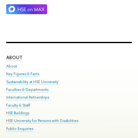
ABOUT
ST
About
Adm
Key Figures & Facts
Pr
Sustainability at HSE University
Un
Faculties & Departments
Gr
International Partnerships
Ex
Faculty & Staff
Su
HSE Buildings
Sem
HSE University for Persons with Disabilities
Bus
Public Enquiries