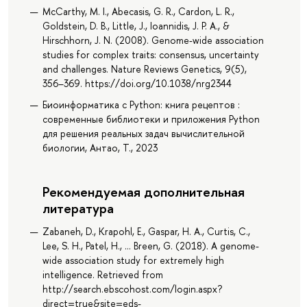
McCarthy, M. I., Abecasis, G. R., Cardon, L. R.,
Goldstein, D. B., Little, J., Ioannidis, J. P. A., &
Hirschhorn, J. N. (2008). Genome-wide association
studies for complex traits: consensus, uncertainty
and challenges. Nature Reviews Genetics, 9(5),
356–369. https://doi.org/10.1038/nrg2344
Биоинформатика с Python: книга рецептов :
современные библиотеки и приложения Python
для решения реальных задач вычислительной
биологии, Антао, Т., 2023
Рекомендуемая дополнительная
литература
Zabaneh, D., Krapohl, E., Gaspar, H. A., Curtis, C.,
Lee, S. H., Patel, H., … Breen, G. (2018). A genome-
wide association study for extremely high
intelligence. Retrieved from
http://search.ebscohost.com/login.aspx?
direct=true&site=eds-