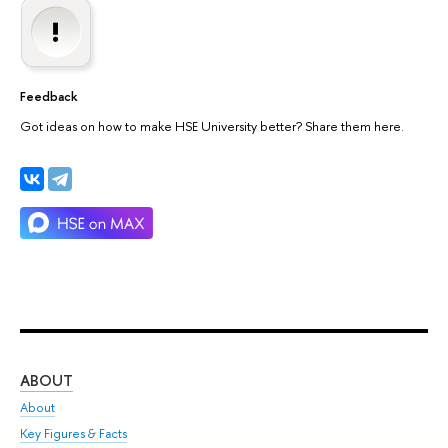
Feedback
Got ideas on how to make HSE University better? Share them here.
ABOUT
ST
About
Adm
Key Figures & Facts
Pr