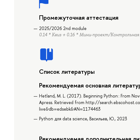
Промежуточная аттестация
2025/2026 2nd module
0.14 * Квиз + 0.16 * Мини-проект/Контрольна
Список литературы
Рекомендуемая основная литерату
Hetland, M. L. (2017). Beginning Python : From Novi
Apress. Retrieved from http://search.ebscohost.c
live&db=edsebk&AN=1174463
Python для data science, Васильев, Ю., 2023
Рекомендуемая дополнительная ли