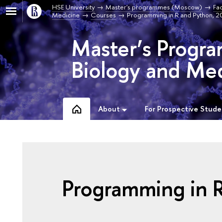
HSE University
Master's programmes (Moscow)
Fa
Medicine
Courses
Programming in R and Python, 
Master’s Progra
Biology and Med
About
For Prospective Stude
Programming in 