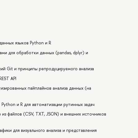
данных языков Python и R
и для обработки данных (pandas, dplyr) и
ий Git и принципы репродуцируемого анализа
REST API
изированных пайплайнов анализа данных (на
а Python и R для автоматизации рутинных задач
е из файлов (CSV, TXT, JSON) и внешних источников
афики для визуального анализа и представления