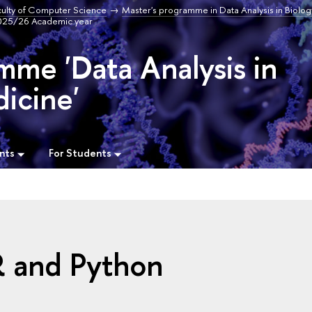
culty of Computer Science
Master's programme in Data Analysis in Biolog
2025/26 Academic year
mme 'Data Analysis in
icine'
nts
For Students
R and Python