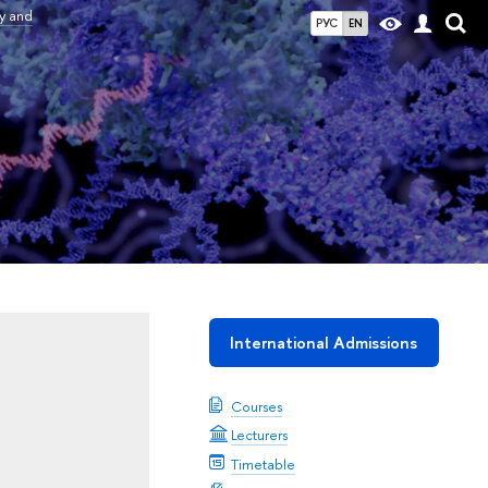
y and
РУС
EN
International Admissions
Courses
Lecturers
Timetable