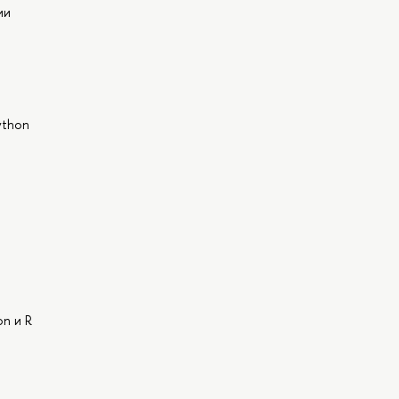
ии
ython
on и R