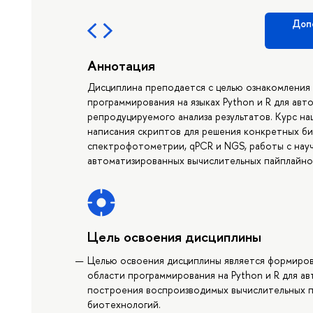
Доп
Аннотация
Дисциплина преподается с целью ознакомления
программирования на языках Python и R для ав
репродуцируемого анализа результатов. Курс н
написания скриптов для решения конкретных би
спектрофотометрии, qPCR и NGS, работы с науч
автоматизированных вычислительных пайплайно
Цель освоения дисциплины
Целью освоения дисциплины является формиров
области программирования на Python и R для а
построения воспроизводимых вычислительных па
биотехнологий.