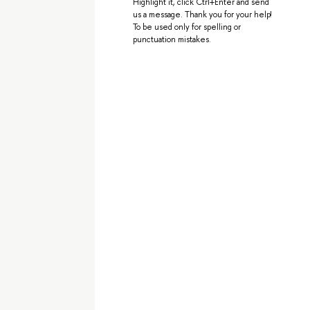
Highlight it, click Ctrl+Enter and send
us a message. Thank you for your help!
To be used only for spelling or
punctuation mistakes.