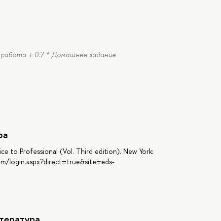
я работа + 0.7 * Домашнее задание
ра
ce to Professional (Vol. Third edition). New York:
om/login.aspx?direct=true&site=eds-
тература