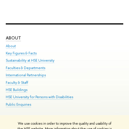
ABOUT
ST
About
Adm
Key Figures & Facts
Pr
Sustainability at HSE University
Un
Faculties & Departments
Gr
International Partnerships
Ex
Faculty & Staff
Su
HSE Buildings
Sem
HSE University for Persons with Disabilities
Bus
Public Enquiries
We use cookies in order to improve the quality and usability of
Edit
the HSE website. More information about the use of cookies is