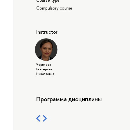
Course type:
Compulsory course
Instructor
Черняева
Екатерина
Николаевна
Программа дисциплины