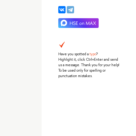
Have you spotted a
typo
?
Highlight it, click Ctrl+Enter and send
us a message. Thank you for your help!
To be used only for spelling or
punctuation mistakes.