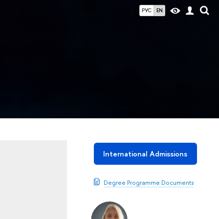
РУС
EN
International Admissions
Degree Programme Documents