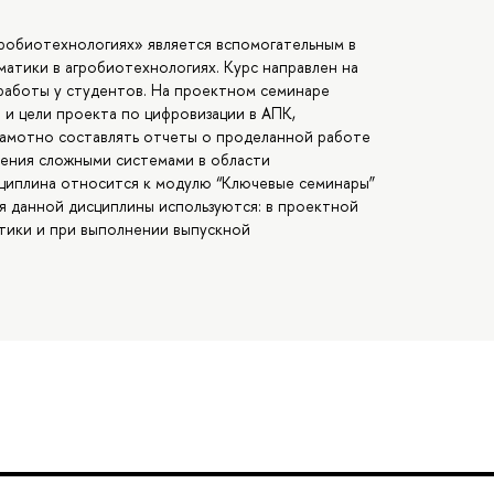
робиотехнологиях» является вспомогательным в
матики в агробиотехнологиях. Курс направлен на
работы у студентов. На проектном семинаре
 и цели проекта по цифровизации в АПК,
грамотно составлять отчеты о проделанной работе
ления сложными системами в области
сциплина относится к модулю “Ключевые семинары”
ия данной дисциплины используются: в проектной
тики и при выполнении выпускной