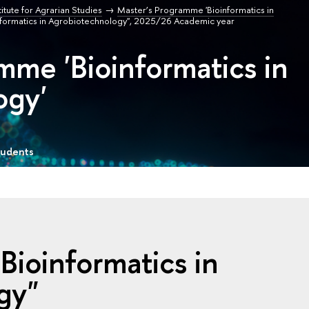
titute for Agrarian Studies
Master’s Programme 'Bioinformatics in
nformatics in Agrobiotechnology", 2025/26 Academic year
mme 'Bioinformatics in
ogy'
tudents
Bioinformatics in
gy"