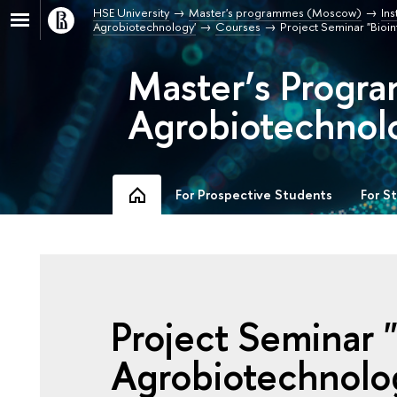
HSE University
Master's programmes (Moscow)
Ins
Agrobiotechnology'
Courses
Project Seminar "Bioi
Master’s Progra
Agrobiotechnol
For Prospective Students
For S
Project Seminar "
Agrobiotechnolo