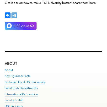
Got ideas on how to make HSE University better? Share them here.
ABOUT
ST
About
Adm
Key Figures & Facts
Pr
Sustainability at HSE University
Un
Faculties & Departments
Gr
International Partnerships
Ex
Faculty & Staff
Su
HSE Buildings
Sem