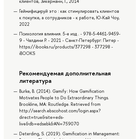
клиентов, Зикерманн, Г., 2014
Геймифицируй это : как стимулировать клиентов
к покупке, а сотрудников - к работе, Ю-Кай Чоу,
2022
Психология влияния. 5-е изд . - 978-5-4461-9459-
9 - Чалдини Р. - 2021 - Санкт-Петербург: Питер -
https://ibooks.ru/products/377298 - 377298 -
iBOOKS
Рекомендуемая дополнительная
литература
Burke, B. (2014). Gamify : How Gamification
Motivates People to Do Extraordinary Things.
Brookline, MA: Routledge. Retrieved from
http://search.ebscohost.com/login.aspx?
direct=true&site=eds-
live&db=edsebk&AN=759070
Deterding, S. (2019). Gamification in Management: