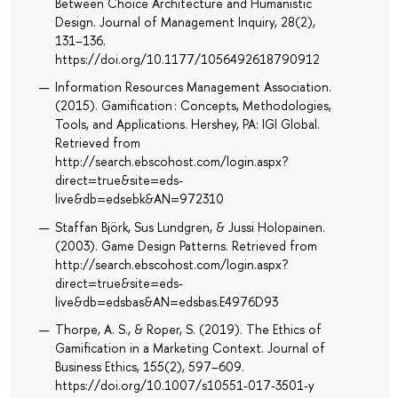
Between Choice Architecture and Humanistic
Design. Journal of Management Inquiry, 28(2),
131–136.
https://doi.org/10.1177/1056492618790912
Information Resources Management Association.
(2015). Gamification : Concepts, Methodologies,
Tools, and Applications. Hershey, PA: IGI Global.
Retrieved from
http://search.ebscohost.com/login.aspx?
direct=true&site=eds-
live&db=edsebk&AN=972310
Staffan Björk, Sus Lundgren, & Jussi Holopainen.
(2003). Game Design Patterns. Retrieved from
http://search.ebscohost.com/login.aspx?
direct=true&site=eds-
live&db=edsbas&AN=edsbas.E4976D93
Thorpe, A. S., & Roper, S. (2019). The Ethics of
Gamification in a Marketing Context. Journal of
Business Ethics, 155(2), 597–609.
https://doi.org/10.1007/s10551-017-3501-y