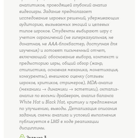
аналитиков, проводящей глубокий анализ
видеоигры. Задание предполагает
исследование игровых решений, удерживающих
аудиторию, вызываемых эмоций и целевых
типов игроков. Студенты выбирают игру с
учетом ограничений (не гиперказуальная, не
донатная, не AAA-блокбастер, доступная для
изучения) и готовят письменный отчет,
включающий: обоснование выбора, контекст и
предысторию игры, общий обзор (жанр,
стилистика, основная механика, монетизация,
конкуренты), внешнюю оценку (отзывы
игроков, критиков, стримеров), MDA-анализ
(механики → динамики → эстетики), октализ-
анализ по восьми драйверам, анализ баланса
White Hat и Black Hat, критику и предложения
по улучшению, выводы. Детализация описания
задания, схемы анализа и условий выполнения
публикуется в LMS в ходе реализации
дисциплины.
Задание 3