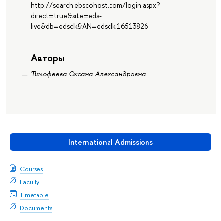
http://search.ebscohost.com/login.aspx?
direct=true&site=eds-
live&db=edsclk&AN=edsclk.16513826
Авторы
Тимофеева Оксана Александровна
International Admissions
Courses
Faculty
Timetable
Documents