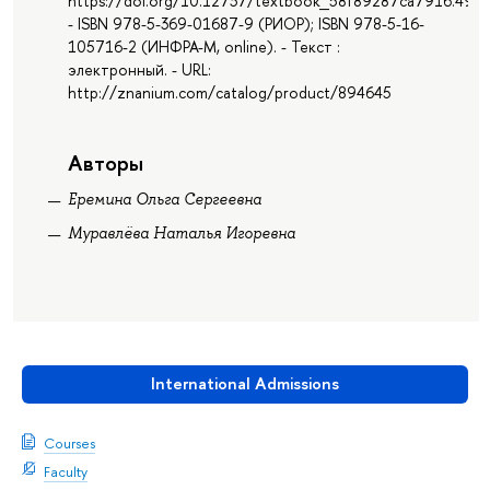
https://doi.org/10.12737/textbook_58f89287ca7916.490
- ISBN 978-5-369-01687-9 (РИОР); ISBN 978-5-16-
105716-2 (ИНФРА-М, online). - Текст :
электронный. - URL:
http://znanium.com/catalog/product/894645
Авторы
Еремина Ольга Сергеевна
Муравлёва Наталья Игоревна
International Admissions
Courses
Faculty