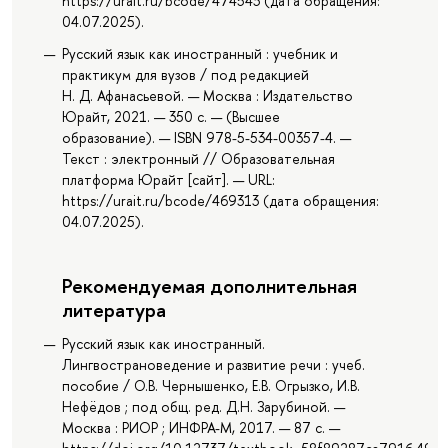
https://urait.ru/bcode/474543 (дата обращения:
04.07.2025).
Русский язык как иностранный : учебник и
практикум для вузов / под редакцией
Н. Д. Афанасьевой. — Москва : Издательство
Юрайт, 2021. — 350 с. — (Высшее
образование). — ISBN 978-5-534-00357-4. —
Текст : электронный // Образовательная
платформа Юрайт [сайт]. — URL:
https://urait.ru/bcode/469313 (дата обращения:
04.07.2025).
Рекомендуемая дополнительная
литература
Русский язык как иностранный.
Лингвострановедение и развитие речи : учеб.
пособие / О.В. Чернышенко, Е.В. Огрызко, И.В.
Нефёдов ; под общ. ред. Д.Н. Зарубиной. —
Москва : РИОР ; ИНФРА-М, 2017. — 87 с. —