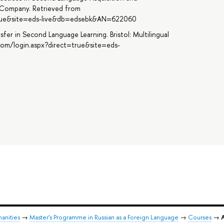
g Company. Retrieved from
=true&site=eds-live&db=edsebk&AN=622060
sfer in Second Language Learning. Bristol: Multilingual
com/login.aspx?direct=true&site=eds-
anities
→
Master's Programme in Russian as a Foreign Language
→
Courses
→
A