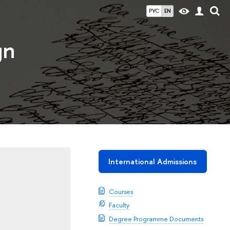
РУС
EN
gn
International Admissions
Courses
Faculty
Degree Programme Documents