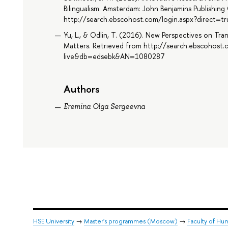
Bilingualism. Amsterdam: John Benjamins Publishin
http://search.ebscohost.com/login.aspx?direct
Yu, L., & Odlin, T. (2016). New Perspectives on Tran
Matters. Retrieved from http://search.ebscohost.
live&db=edsebk&AN=1080287
Authors
Eremina Olga Sergeevna
HSE University
→
Master's programmes (Moscow)
→
Faculty of Hum