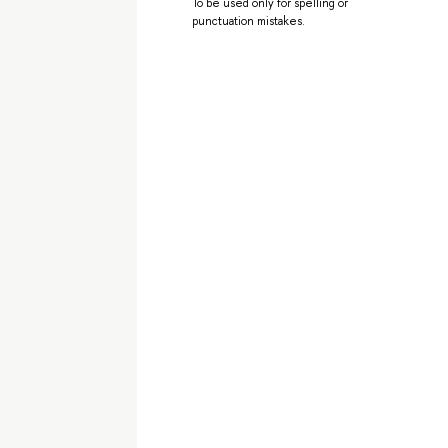
To be used only for spelling or
punctuation mistakes.