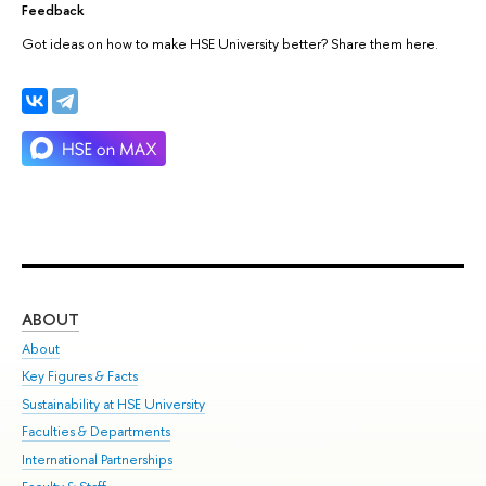
Feedback
Got ideas on how to make HSE University better? Share them here.
ABOUT
ST
About
Adm
Key Figures & Facts
Pr
Sustainability at HSE University
Un
Faculties & Departments
Gr
International Partnerships
Ex