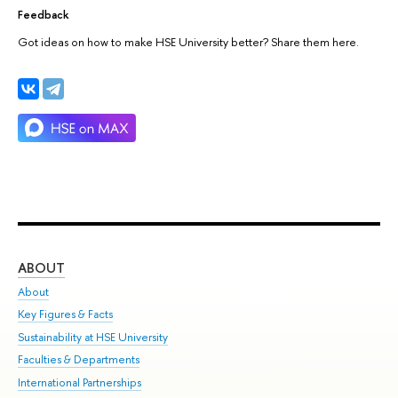
Feedback
Got ideas on how to make HSE University better? Share them here.
ABOUT
ST
About
Adm
Key Figures & Facts
Pr
Sustainability at HSE University
Un
Faculties & Departments
Gr
International Partnerships
Ex