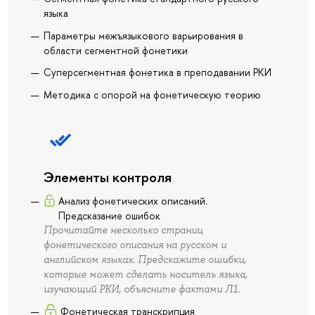
языка
Параметры межъязыкового варьирования в
области сегментной фонетики
Суперсегментная фонетика в преподавании РКИ
Методика с опорой на фонетическую теорию
Элементы контроля
Анализ фонетических описаний.
Предсказание ошибок
Прочитайте несколько страниц
фонетического описания на русском и
английском языках. Предскажите ошибки,
которые может сделать носитель языка,
изучающий РКИ, объясните фактами Л1.
Фонетическая транскрипция