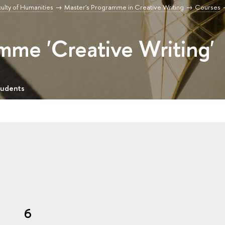
ulty of Humanities
Master's Programme in Creative Writing
Courses
mme 'Creative Writing'
tudents
n
6