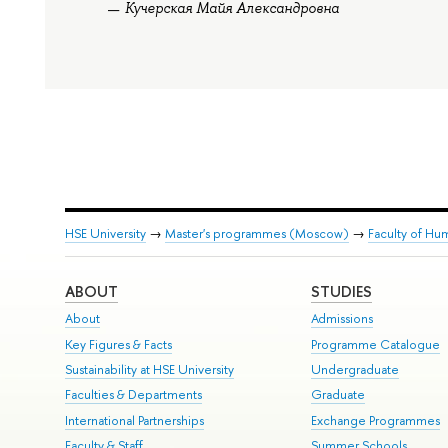
Кучерская Майя Александровна
HSE University
→
Master's programmes (Moscow)
→
Faculty of Hum
ABOUT
STUDIES
About
Admissions
Key Figures & Facts
Programme Catalogue
Sustainability at HSE University
Undergraduate
Faculties & Departments
Graduate
International Partnerships
Exchange Programmes
Faculty & Staff
Summer Schools