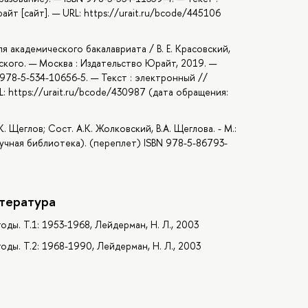
т [сайт]. — URL: https://urait.ru/bcode/445106
ля академического бакалавриата / В. Е. Красовский,
вского. — Москва : Издательство Юрайт, 2019. —
 978-5-534-10656-5. — Текст : электронный //
: https://urait.ru/bcode/430987 (дата обращения:
 Щеглов; Сост. А.К. Жолковский, В.А. Щеглова. - М.:
(Научная библиотека). (переплет) ISBN 978-5-86793-
тература
ды. Т.1: 1953-1968, Лейдерман, Н. Л., 2003
ды. Т.2: 1968-1990, Лейдерман, Н. Л., 2003