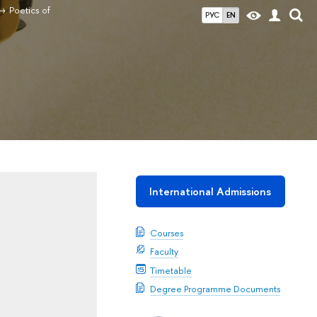
Poetics of
РУС
EN
International Admissions
Courses
Faculty
Timetable
Degree Programme Documents