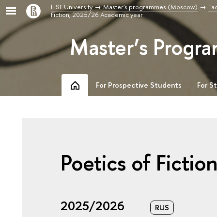
HSE University
Master's programmes (Moscow)
Fac
Fiction, 2025/26 Academic year
Master’s Progra
For Prospective Students
For S
Poetics of Fictio
2025/2026
RUS