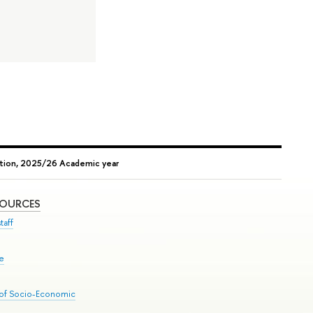
ction, 2025/26 Academic year
SOURCES
taff
se
 of Socio-Economic