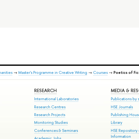
anities
→
Master's Programme in Creative Writing
→
Courses
→
Poetics of Fi
RESEARCH
MEDIA & RE
International Laboratories
Publications by s
Research Centres
HSE Journals
Research Projects
Publishing Hou
Monitoring Studies
Library
Conferences & Seminars
HSE Repository
Information
Academic Jobs