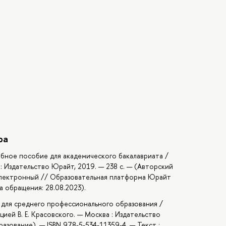
ра
чебное пособие для академического бакалавриата /
ва : Издательство Юрайт, 2019. — 238 с. — (Авторский
: электронный // Образовательная платформа Юрайт
та обращения: 28.08.2023).
е для среднего профессионального образования /
кцией В. Е. Красовского. — Москва : Издательство
азование). — ISBN 978-5-534-11359-4. — Текст :