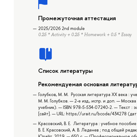
Промежуточная аттестация
2025/2026 2nd module
0.25 * Activity + 0.25 * Homework + 0.5 * Essay
Список литературы
Рекомендуемая основная литерату
Голубков, М. М. Русская литература XX века : у
М. М. Голубков. — 2-е изд., испр. и доп. — Моск
учебник). — ISBN 978-5-534-07240-2. — Текст 
[сайт]. — URL: https://urait.ru/bcode/434278 (да
Красовский, В. Е. Литература : учебное пособи
В. Е. Красовский, А. В. Леденев ; под общей реда
Юрайт, 2019. — 650 с. — (Профессиональное обр