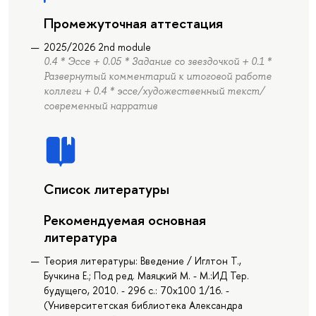
Промежуточная аттестация
2025/2026 2nd module
0.4 * Эссе + 0.05 * Задание со звездочкой + 0.1 *
Развернутый комментарий к итоговой работе
коллеги + 0.4 * эссе/художественный текст/
современный нарратив
Список литературы
Рекомендуемая основная
литература
Теория литературы: Введение / Иглтон Т.,
Бучкина Е.; Под ред. Маяцкий М. - М.:ИД Тер.
будущего, 2010. - 296 с.: 70x100 1/16. -
(Университетская библиотека Александра