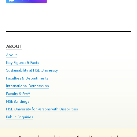
ABOUT
ST
About
Adm
Key Figures & Facts
Pr
Sustainability at HSE University
Un
Faculties & Departments
Gr
International Partnerships
Ex
Faculty & Staff
Su
HSE Buildings
Sem
HSE University for Persons with Disabilities
Bus
Public Enquiries