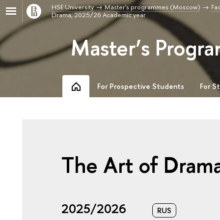
HSE University
Master's programmes (Moscow)
Fac
Drama, 2025/26 Academic year
Master’s Progra
For Prospective Students
For S
The Art of Dram
2025/2026
RUS