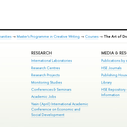
anities
→
Master's Programme in Creative Writing
→
Courses
→
The Art of D
RESEARCH
MEDIA & RE
International Laboratories
Publications by s
Research Centres
HSE Journals
Research Projects
Publishing Hou
Monitoring Studies
Library
Conferences & Seminars
HSE Repository
Information
Academic Jobs
Yasin (April) International Academic
Conference on Economic and
Social Development