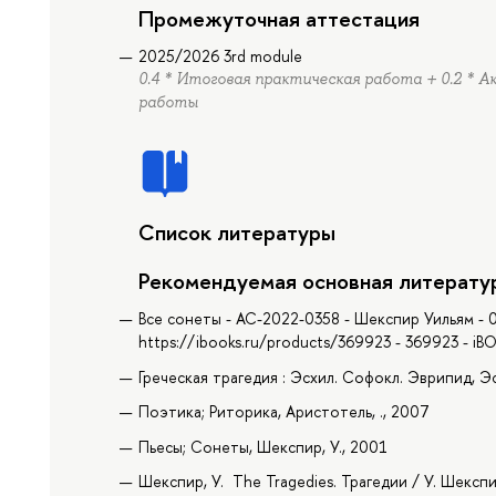
Промежуточная аттестация
2025/2026 3rd module
0.4 * Итоговая практическая работа + 0.2 * 
работы
Список литературы
Рекомендуемая основная литерату
Все сонеты - AC-2022-0358 - Шекспир Уильям - 0
https://ibooks.ru/products/369923 - 369923 - i
Греческая трагедия : Эсхил. Софокл. Эврипид, Э
Поэтика; Риторика, Аристотель, ., 2007
Пьесы; Сонеты, Шекспир, У., 2001
Шекспир, У. The Tragedies. Трагедии / У. Шексп