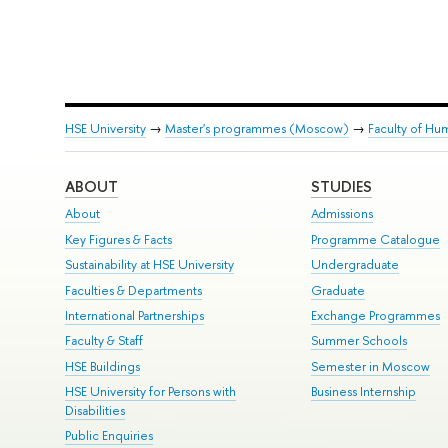
HSE University
→
Master's programmes (Moscow)
→
Faculty of Hum
ABOUT
STUDIES
About
Admissions
Key Figures & Facts
Programme Catalogue
Sustainability at HSE University
Undergraduate
Faculties & Departments
Graduate
International Partnerships
Exchange Programmes
Faculty & Staff
Summer Schools
HSE Buildings
Semester in Moscow
HSE University for Persons with
Business Internship
Disabilities
Public Enquiries