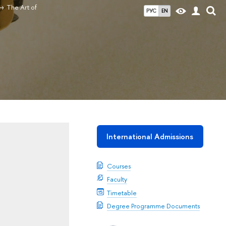
The Art of
РУС
EN
International Admissions
Courses
Faculty
Timetable
Degree Programme Documents