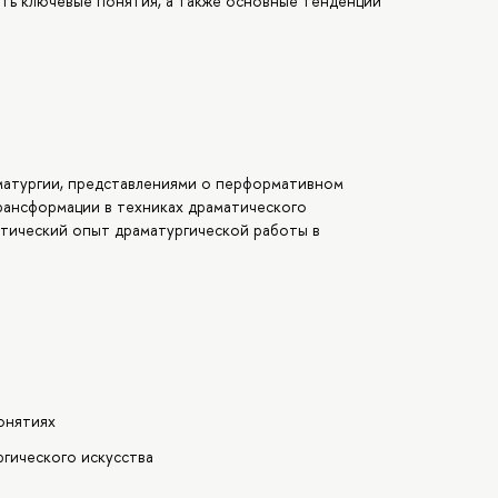
ать ключевые понятия, а также основные тенденции
матургии, представлениями о перформативном
трансформации в техниках драматического
актический опыт драматургической работы в
онятиях
гического искусства