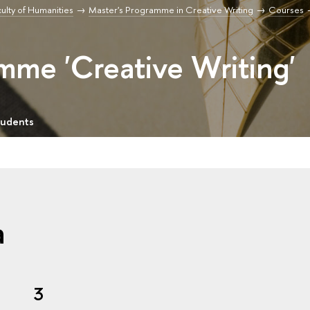
ulty of Humanities
Master's Programme in Creative Writing
Courses
mme 'Creative Writing'
tudents
a
3