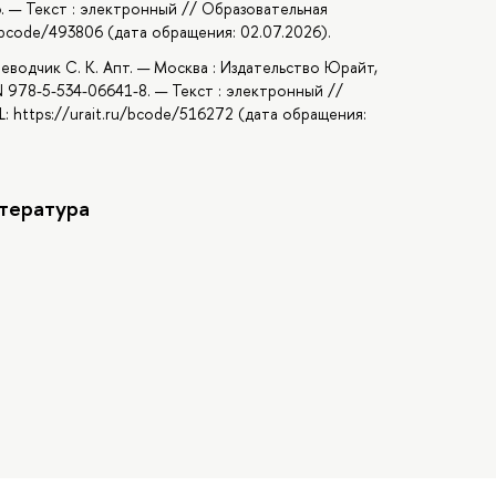
6. — Текст : электронный // Образовательная
u/bcode/493806 (дата обращения: 02.07.2026).
реводчик С. К. Апт. — Москва : Издательство Юрайт,
N 978-5-534-06641-8. — Текст : электронный //
: https://urait.ru/bcode/516272 (дата обращения:
тература