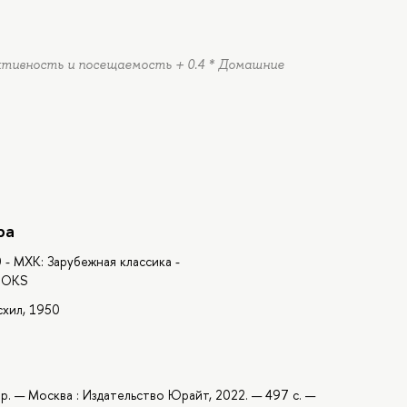
Активность и посещаемость + 0.4 * Домашние
ра
 - МХК: Зарубежная классика -
BOOKS
схил, 1950
ир. — Москва : Издательство Юрайт, 2022. — 497 с. —