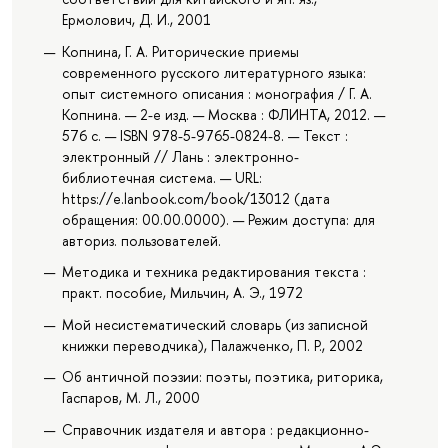
Ермолович, Д. И., 2001
Копнина, Г. А. Риторические приемы
современного русского литературного языка:
опыт системного описания : монография / Г. А.
Копнина. — 2-е изд. — Москва : ФЛИНТА, 2012. —
576 с. — ISBN 978-5-9765-0824-8. — Текст :
электронный // Лань : электронно-
библиотечная система. — URL:
https://e.lanbook.com/book/13012 (дата
обращения: 00.00.0000). — Режим доступа: для
авториз. пользователей.
Методика и техника редактирования текста :
практ. пособие, Мильчин, А. Э., 1972
Мой несистематический словарь (из записной
книжки переводчика), Палажченко, П. Р., 2002
Об античной поэзии: поэты, поэтика, риторика,
Гаспаров, М. Л., 2000
Справочник издателя и автора : редакционно-