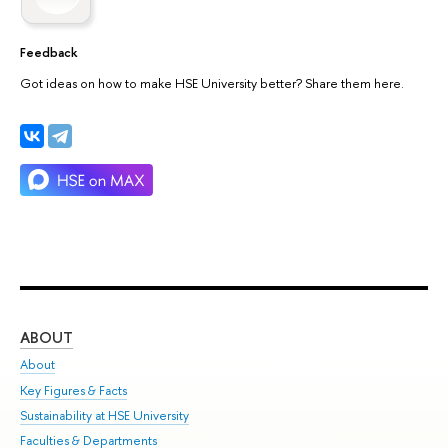
Feedback
Got ideas on how to make HSE University better? Share them here.
ABOUT
ST
About
Adm
Key Figures & Facts
Pr
Sustainability at HSE University
Un
Faculties & Departments
Gr