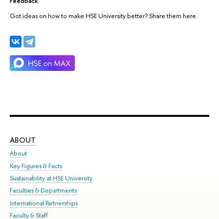
Feedback
Got ideas on how to make HSE University better? Share them here.
ABOUT
ST
About
Adm
Key Figures & Facts
Pr
Sustainability at HSE University
Un
Faculties & Departments
Gr
International Partnerships
Ex
Faculty & Staff
Su