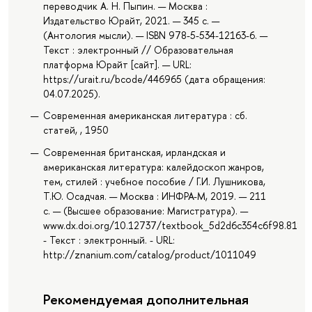
переводчик А. Н. Пыпин. — Москва :
Издательство Юрайт, 2021. — 345 с. —
(Антология мысли). — ISBN 978-5-534-12163-6. —
Текст : электронный // Образовательная
платформа Юрайт [сайт]. — URL:
https://urait.ru/bcode/446965 (дата обращения:
04.07.2025).
Современная американская литература : сб.
статей, , 1950
Современная британская, ирландская и
американская литература: калейдоскоп жанров,
тем, стилей : учебное пособие / Г.И. Лушникова,
Т.Ю. Осадчая. — Москва : ИНФРА-М, 2019. — 211
с. — (Высшее образование: Магистратура). —
www.dx.doi.org/10.12737/textbook_5d2d6c354c6f98.8188
- Текст : электронный. - URL:
http://znanium.com/catalog/product/1011049
Рекомендуемая дополнительная