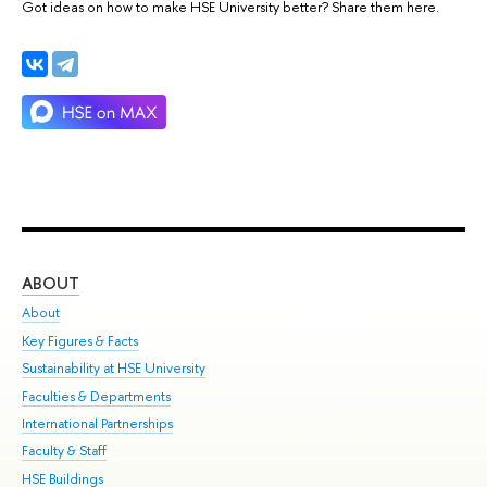
Got ideas on how to make HSE University better? Share them here.
ABOUT
ST
About
Adm
Key Figures & Facts
Pr
Sustainability at HSE University
Un
Faculties & Departments
Gr
International Partnerships
Ex
Faculty & Staff
Su
HSE Buildings
Sem