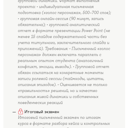
групповой динамики. Формат выполнения
проекта: • индивидуальная письменная
подготовка («голос персонажа», 500–700 слов);
• групповая онлайн-сессия (90 минут, запись
обязательна); • групповой аналитический
отчет в формате презентации Power Point (не
менее 15 слайдов содержательной части без
учета титульного, заключительного слайда и
приложений). Требования: • Письменный «голос
персонажа» должен включать параллель с
реальным опытом студента (аналогичный
конфликт, эмоции, выводы). • Групповой отчет
обязан ссылаться на конкретные моменты
записи ролевой сессии (таймкоды, цитаты,
описания эпизодов). • Оценивается не только
«правильность» решений, но и качество
описания живой динамики и собственных
поведенческих реакций
Итоговый экзамен
Итоговый письменный экзамен по итогам
курса в формате разбора кейса и контрольных