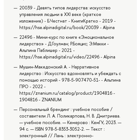
20039 - Девять типов лидерства: искусство
управления людьми в XXI веке (краткое
изложение) - Б.Честнат - КнигиКратко - 2019 -
https://hse.alpinadigital.ru/book/20039 - Alpina
22496 - Мини-курс по книге «Эмоциональное
лидерство» - Д.Гоулман; Р.Бояцис; Э.Макки -
Альпина Паблишер - 2021 -
https://hse.alpinadigital.ru/video/22496 - Alpina
Мушин-Македонский А. - Нарративное
лидерство : Искусство вдохновлять и убеждать с
помощью историй - 978-5-907470-51- - Альпина
ПРО - 2022 -
https://znanium.ru/catalog/product/1904816 -
1904816 - ZNANIUM
Персональный брендинг : учебное пособие /
составители Л. А. Поликарпова, Н. В. Дмитриева.
— учебное пособие. — Кемерово : КемГУ, 2023. —
94 с. — ISBN 978-5-8353-3052-2. — Текст :
электронный // Лань : электронно-