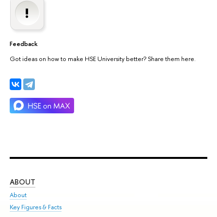
Feedback
Got ideas on how to make HSE University better? Share them here.
ABOUT
ST
About
Adm
Key Figures & Facts
Pr