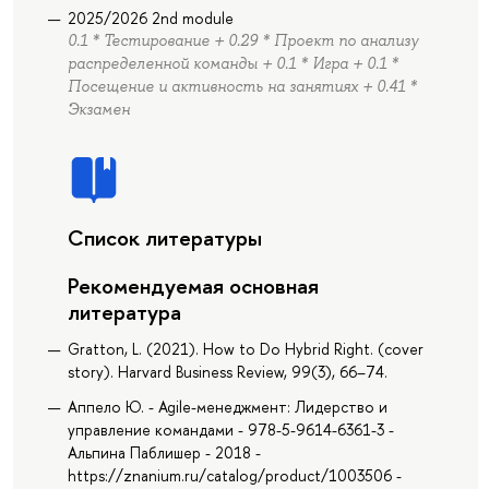
2025/2026 2nd module
0.1 * Тестирование + 0.29 * Проект по анализу
распределенной команды + 0.1 * Игра + 0.1 *
Посещение и активность на занятиях + 0.41 *
Экзамен
Список литературы
Рекомендуемая основная
литература
Gratton, L. (2021). How to Do Hybrid Right. (cover
story). Harvard Business Review, 99(3), 66–74.
Аппело Ю. - Agile-менеджмент: Лидерство и
управление командами - 978-5-9614-6361-3 -
Альпина Паблишер - 2018 -
https://znanium.ru/catalog/product/1003506 -