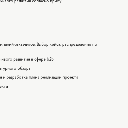
чивого развития согласно брифу
омпаний-заказчиков. Выбор кейса, распределение по
чивого развития в сфере b2b
атурного обзора
я и разработка плана реализации проекта
екта