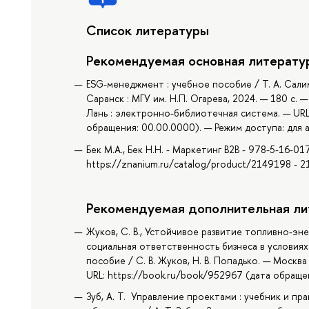
Список литературы
Рекомендуемая основная литерату
ESG-менеджмент : учебное пособие / Т. А. Салимов
Саранск : МГУ им. Н.П. Огарева, 2024. — 180 с. 
Лань : электронно-библиотечная система. — URL
обращения: 00.00.0000). — Режим доступа: для а
Бек М.А., Бек Н.Н. - Маркетинг В2В - 978-5-16-0
https://znanium.ru/catalog/product/2149198 -
Рекомендуемая дополнительная ли
Жуков, С. В., Устойчивое развитие топливно-эне
социальная ответственность бизнеса в условия
пособие / С. В. Жуков, Н. В. Попадько. — Москва 
URL: https://book.ru/book/952967 (дата обращен
Зуб, А. Т. Управление проектами : учебник и п