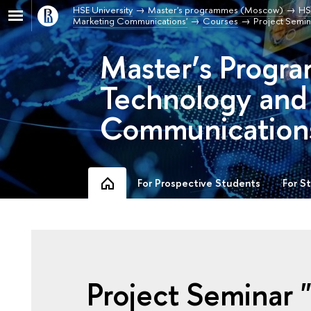
HSE University
Master's programmes (Moscow)
HS
Marketing Communications'
Courses
Project Semin
Master’s Progra
Technology and
Communication
For Prospective Students
For S
Project Seminar 