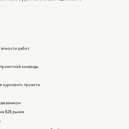
тапности работ
 проектной команды
е курсового проекта
 заказчиком
на B2B рынке
а