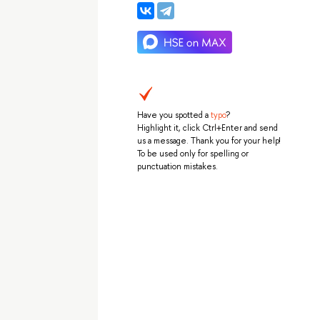
Have you spotted a
typo
?
Highlight it, click Ctrl+Enter and send
us a message. Thank you for your help!
To be used only for spelling or
punctuation mistakes.