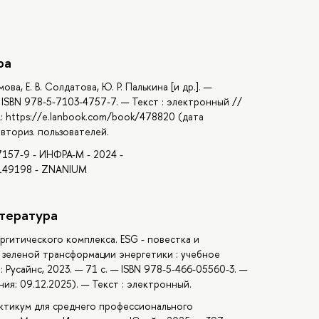
ра
а, Е. В. Солдатова, Ю. Р. Палькина [и др.]. —
— ISBN 978-5-7103-4757-7. — Текст : электронный //
: https://e.lanbook.com/book/478820 (дата
вториз. пользователей.
17157-9 - ИНФРА-М - 2024 -
 2149198 - ZNANIUM
тература
ргитического комплекса. ESG - повестка и
х зеленой трансформации энергетики : учебное
: Русайнс, 2023. — 71 с. — ISBN 978-5-466-05560-3. —
ия: 09.12.2025). — Текст : электронный.
рактикум для среднего профессионального