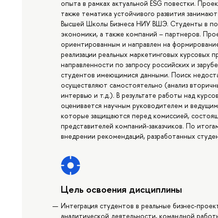
опыта в рамках актуальной ESG повестки. Проек
также тематика устойчивого развития занимают
Высшей Школы Бизнеса НИУ ВШЭ. Студенты в по
экономики, а также компаний – партнеров. Про
ориентированным и направлен на формирование
реализации реальных маркетинговых курсовых п
направленности по запросу российских и заруб
студентов имеющимися данными. Поиск недост
осуществляют самостоятельно (анализ вторичн
интервью и т.д.). В результате работы над кур
оценивается научным руководителем и ведущими
которые защищаются перед комиссией, состоящ
представителей компаний-заказчиков. По итог
внедрении рекомендаций, разработанных студе
Цель освоения дисциплины
Интеграция студентов в реальные бизнес-проек
аналитической деятельности, командной работы