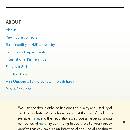
ABOUT
ST
About
Adm
Key Figures & Facts
Pr
Sustainability at HSE University
Un
Faculties & Departments
Gr
International Partnerships
Ex
Faculty & Staff
Su
HSE Buildings
Sem
HSE University for Persons with Disabilities
Bus
Public Enquiries
We use cookies in order to improve the quality and usability of
Edit
the HSE website. More information about the use of cookies is
© HSE University 1993–2026
Contacts
Copyright
Privacy Policy
Site
available
here
, and the regulations on processing personal data
✖
Map
can be found
here
. By continuing to use the site, you hereby
confirm that you have been informed of the use of cookies by
HSE Sans and HSE Slab fonts developed by the HSE Art and Design