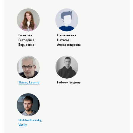
Рыжкова
Селезенева
Екатерина
Наталья
Борисовна
Александровна
Slavin, Leonid
Fadeev, Evgeny
Shikhachevsky,
Vasily