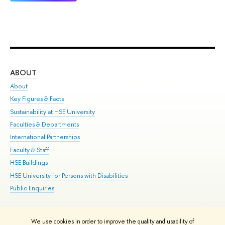
ABOUT
ST
About
Adm
Key Figures & Facts
Pr
Sustainability at HSE University
Un
Faculties & Departments
Gr
International Partnerships
Ex
Faculty & Staff
Su
HSE Buildings
Sem
HSE University for Persons with Disabilities
Bus
Public Enquiries
We use cookies in order to improve the quality and usability of