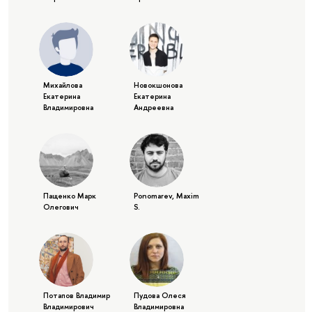
Михайлова
Новокшонова
Екатерина
Екатерина
Владимировна
Андреевна
Пащенко Марк
Ponomarev, Maxim
Олегович
S.
Потапов Владимир
Пудова Олеся
Владимирович
Владимировна