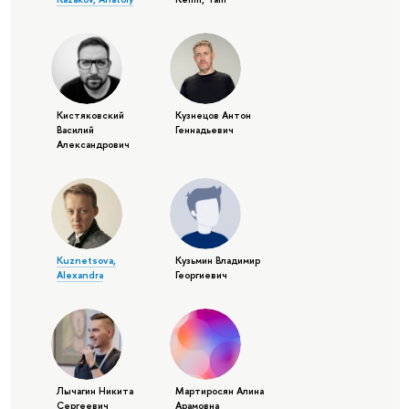
Кистяковский
Кузнецов Антон
Василий
Геннадьевич
Александрович
Kuznetsova,
Кузьмин Владимир
Alexandra
Георгиевич
Лычагин Никита
Мартиросян Алина
Сергеевич
Арамовна