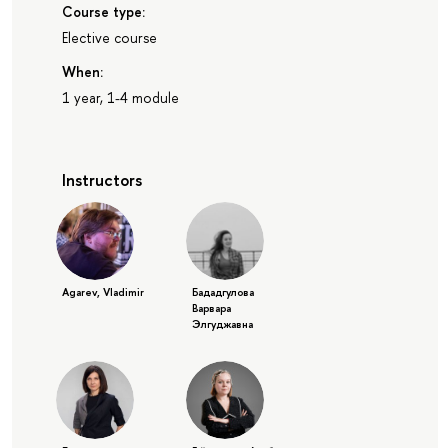
Course type:
Elective course
When:
1 year, 1-4 module
Instructors
Agarev, Vladimir
Бададгулова
Варвара
Элгуджавна