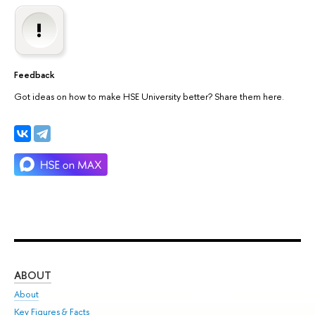
Feedback
Got ideas on how to make HSE University better? Share them here.
ABOUT
ST
About
Adm
Key Figures & Facts
Pr