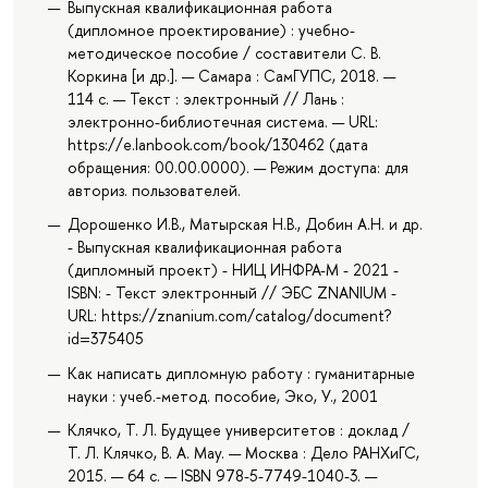
Выпускная квалификационная работа
(дипломное проектирование) : учебно-
методическое пособие / составители С. В.
Коркина [и др.]. — Самара : СамГУПС, 2018. —
114 с. — Текст : электронный // Лань :
электронно-библиотечная система. — URL:
https://e.lanbook.com/book/130462 (дата
обращения: 00.00.0000). — Режим доступа: для
авториз. пользователей.
Дорошенко И.В., Матырская Н.В., Добин А.Н. и др.
- Выпускная квалификационная работа
(дипломный проект) - НИЦ ИНФРА-М - 2021 -
ISBN: - Текст электронный // ЭБС ZNANIUM -
URL: https://znanium.com/catalog/document?
id=375405
Как написать дипломную работу : гуманитарные
науки : учеб.-метод. пособие, Эко, У., 2001
Клячко, Т. Л. Будущее университетов : доклад /
Т. Л. Клячко, В. А. Мау. — Москва : Дело РАНХиГС,
2015. — 64 с. — ISBN 978-5-7749-1040-3. —