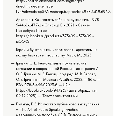
http://search.ebscohost.com/login.aspx?
direct=true&site=eds-
live&db=edsrep&AN=edsrep.b.spr.sprbok.978.3.319.69697.3
Архетипы. Как понять себя и окружающих. - 978-
5-4461-1477-1 - Спирица Е. - 2021 - Санкт-
Петербург: Питер -
https://ibooks.ru/products/373499 - 373499 -
iBOOKS
Герой и бунтарь : как использовать архетипы на
пользу бизнесу и творчеству, Марк, М., 2023
Гришин, О. Е., Региональные политические
кампании в современной России : монография /
О. Е. Гришин, М. В. Белов, ; под ред. М. В. Белова,
О. Е. Гришина. — Москва : Русайнс, 2022. — 86 с. —
ISBN 978-5-466-02023-6. — URL:
https://book.ru/book/947235 (дата обращения:
09.12.2025). — Текст : электронный.
Пильгун, Е. В. Искусство публичного выступления
= The Art of Public Speaking : учебно-
методическое пособие / Е. В. Пильгун. — Минск :