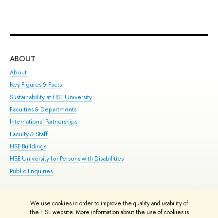
ABOUT
ST
About
Adm
Key Figures & Facts
Pr
Sustainability at HSE University
Un
Faculties & Departments
Gr
International Partnerships
Ex
Faculty & Staff
Su
HSE Buildings
Sem
HSE University for Persons with Disabilities
Bus
Public Enquiries
We use cookies in order to improve the quality and usability of
Edit
the HSE website. More information about the use of cookies is