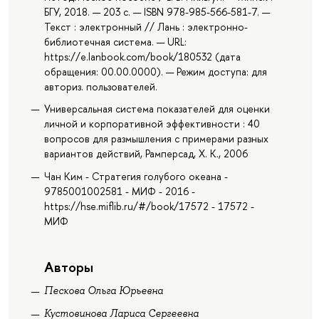
БГУ, 2018. — 203 с. — ISBN 978-985-566-581-7. —
Текст : электронный // Лань : электронно-
библиотечная система. — URL:
https://e.lanbook.com/book/180532 (дата
обращения: 00.00.0000). — Режим доступа: для
авториз. пользователей.
Универсальная система показателей для оценки
личной и корпоративной эффективности : 40
вопросов для размышления с примерами разных
вариантов действий, Рамперсад, Х. К., 2006
Чан Ким - Стратегия голубого океана -
9785001002581 - МИФ - 2016 -
https://hse.miflib.ru/#/book/17572 - 17572 -
МИФ
Авторы
Пескова Ольга Юрьевна
Кустовинова Лариса Сергеевна