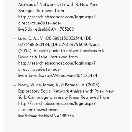
Analysis of Network Data with R. New York:
Springer. Retrieved from
http://search.ebscohost.com/login.aspx?
direct=true&site=eds-
live&db=edsebk&AN=783200
Luke, D. A. . V. (DE-588)130032344, (DE-
627)488060184, (DE-576)297960504, aut.
(2015). A user’s guide to network analysis in R
Douglas A. Luke. Retrieved from
http://search.ebscohost.com/login.aspx?
direct=true&site=eds-
live&db=edswao&AN=edswao.454121474
Nooy, W. de, Mrvar, A., & Batagelj, V. (2005).
Exploratory Social Network Analysis with Pajek. New
York: Cambridge University Press. Retrieved from
http://search.ebscohost.com/login.aspx?
direct=true&site=eds-
live&db=edsebk&AN=138973