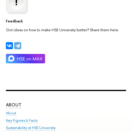
Feedback
Got ideas on how to make HSE University better? Share them here.
ABOUT
ST
About
Adm
Key Figures & Facts
Pr
Sustainability at HSE University
Un