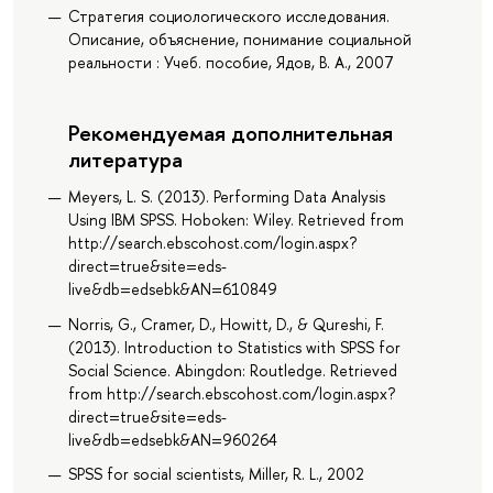
Стратегия социологического исследования.
Описание, объяснение, понимание социальной
реальности : Учеб. пособие, Ядов, В. А., 2007
Рекомендуемая дополнительная
литература
Meyers, L. S. (2013). Performing Data Analysis
Using IBM SPSS. Hoboken: Wiley. Retrieved from
http://search.ebscohost.com/login.aspx?
direct=true&site=eds-
live&db=edsebk&AN=610849
Norris, G., Cramer, D., Howitt, D., & Qureshi, F.
(2013). Introduction to Statistics with SPSS for
Social Science. Abingdon: Routledge. Retrieved
from http://search.ebscohost.com/login.aspx?
direct=true&site=eds-
live&db=edsebk&AN=960264
SPSS for social scientists, Miller, R. L., 2002