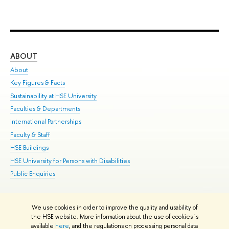
ABOUT
ST
About
Adm
Key Figures & Facts
Pr
Sustainability at HSE University
Un
Faculties & Departments
Gr
International Partnerships
Ex
Faculty & Staff
Su
HSE Buildings
Sem
HSE University for Persons with Disabilities
Bus
Public Enquiries
We use cookies in order to improve the quality and usability of
Edit
the HSE website. More information about the use of cookies is
© HSE University 1993–2026
Contacts
Copyright
Privacy Policy
Site
available
here
, and the regulations on processing personal data