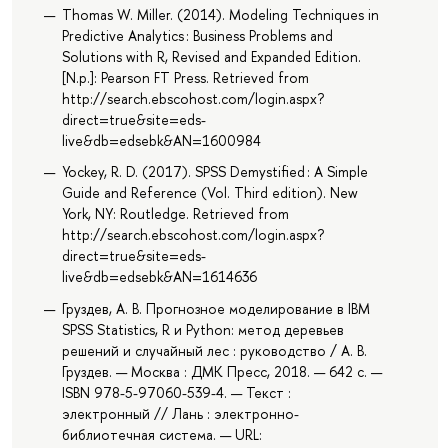
Thomas W. Miller. (2014). Modeling Techniques in
Predictive Analytics : Business Problems and
Solutions with R, Revised and Expanded Edition.
[N.p.]: Pearson FT Press. Retrieved from
http://search.ebscohost.com/login.aspx?
direct=true&site=eds-
live&db=edsebk&AN=1600984
Yockey, R. D. (2017). SPSS Demystified : A Simple
Guide and Reference (Vol. Third edition). New
York, NY: Routledge. Retrieved from
http://search.ebscohost.com/login.aspx?
direct=true&site=eds-
live&db=edsebk&AN=1614636
Груздев, А. В. Прогнозное моделирование в IBM
SPSS Statistics, R и Python: метод деревьев
решений и случайный лес : руководство / А. В.
Груздев. — Москва : ДМК Пресс, 2018. — 642 с. —
ISBN 978-5-97060-539-4. — Текст :
электронный // Лань : электронно-
библиотечная система. — URL: