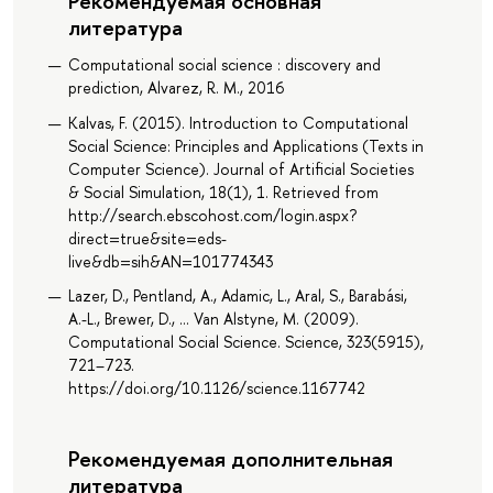
Рекомендуемая основная
литература
Computational social science : discovery and
prediction, Alvarez, R. M., 2016
Kalvas, F. (2015). Introduction to Computational
Social Science: Principles and Applications (Texts in
Computer Science). Journal of Artificial Societies
& Social Simulation, 18(1), 1. Retrieved from
http://search.ebscohost.com/login.aspx?
direct=true&site=eds-
live&db=sih&AN=101774343
Lazer, D., Pentland, A., Adamic, L., Aral, S., Barabási,
A.-L., Brewer, D., … Van Alstyne, M. (2009).
Computational Social Science. Science, 323(5915),
721–723.
https://doi.org/10.1126/science.1167742
Рекомендуемая дополнительная
литература