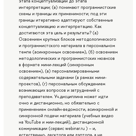
этапа концептуализации до этапа
интерпретации; (в) понимают программистские
схемы и границы их применимости; под эти
границы итеративно адаптируют собственные
концептуализацию и интерпретацию. Как
достигаются эта цель и результаты? (а)
Освоением крупных блоков методологического
и программистского материала в персональном
темпе (асинхронным освоением), (б) освоением
методологических и программистских нюансов
в формате мини-лекций (синхронным
освоением), (в) персонализированными
содержательными задачами (в рамках мини-
проектов), (г) персональным обсуждением
возникающих вопросов и затруднений с
преподавателем. Уч.дисциплина может идти
очно и дистанционно, но обязательно с
применением онлайн-ведомости, асинхронной и
синхронной подачи материала (учебных видео
на YouTube и мии-лекций), дистанционной
коммуникации (сервис webinar.ru ) – и,
естественно, десктопа или лэптопа, а не