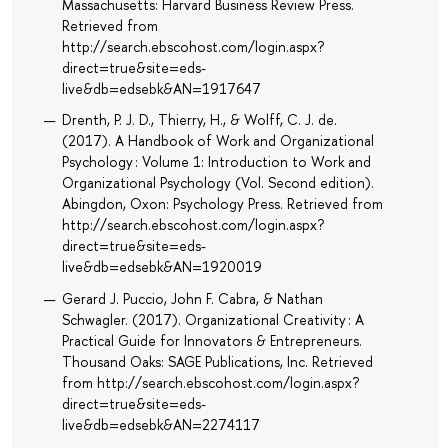
Massachusetts: Harvard Business Review Press.
Retrieved from
http://search.ebscohost.com/login.aspx?
direct=true&site=eds-
live&db=edsebk&AN=1917647
Drenth, P. J. D., Thierry, H., & Wolff, C. J. de.
(2017). A Handbook of Work and Organizational
Psychology : Volume 1: Introduction to Work and
Organizational Psychology (Vol. Second edition).
Abingdon, Oxon: Psychology Press. Retrieved from
http://search.ebscohost.com/login.aspx?
direct=true&site=eds-
live&db=edsebk&AN=1920019
Gerard J. Puccio, John F. Cabra, & Nathan
Schwagler. (2017). Organizational Creativity : A
Practical Guide for Innovators & Entrepreneurs.
Thousand Oaks: SAGE Publications, Inc. Retrieved
from http://search.ebscohost.com/login.aspx?
direct=true&site=eds-
live&db=edsebk&AN=2274117