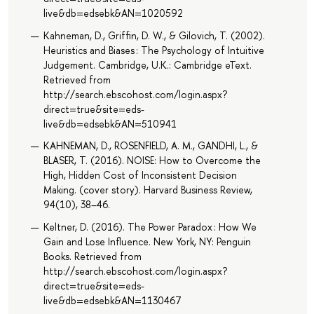
live&db=edsebk&AN=1020592
Kahneman, D., Griffin, D. W., & Gilovich, T. (2002).
Heuristics and Biases : The Psychology of Intuitive
Judgement. Cambridge, U.K.: Cambridge eText.
Retrieved from
http://search.ebscohost.com/login.aspx?
direct=true&site=eds-
live&db=edsebk&AN=510941
KAHNEMAN, D., ROSENFIELD, A. M., GANDHI, L., &
BLASER, T. (2016). NOISE: How to Overcome the
High, Hidden Cost of Inconsistent Decision
Making. (cover story). Harvard Business Review,
94(10), 38–46.
Keltner, D. (2016). The Power Paradox : How We
Gain and Lose Influence. New York, NY: Penguin
Books. Retrieved from
http://search.ebscohost.com/login.aspx?
direct=true&site=eds-
live&db=edsebk&AN=1130467