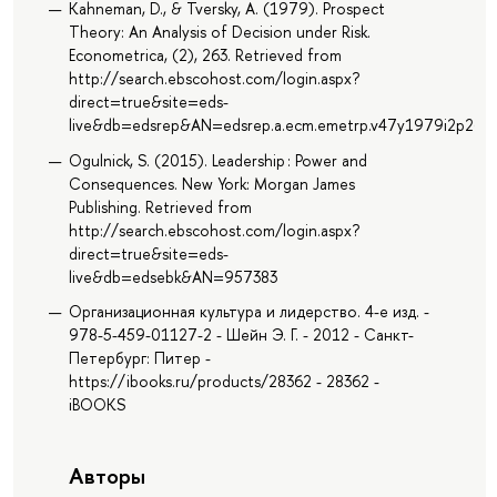
Kahneman, D., & Tversky, A. (1979). Prospect
Theory: An Analysis of Decision under Risk.
Econometrica, (2), 263. Retrieved from
http://search.ebscohost.com/login.aspx?
direct=true&site=eds-
live&db=edsrep&AN=edsrep.a.ecm.emetrp.v47y1979i2p263.
Ogulnick, S. (2015). Leadership : Power and
Consequences. New York: Morgan James
Publishing. Retrieved from
http://search.ebscohost.com/login.aspx?
direct=true&site=eds-
live&db=edsebk&AN=957383
Организационная культура и лидерство. 4-е изд. -
978-5-459-01127-2 - Шейн Э. Г. - 2012 - Санкт-
Петербург: Питер -
https://ibooks.ru/products/28362 - 28362 -
iBOOKS
Авторы