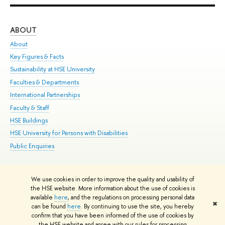
ABOUT
ST
About
Adm
Key Figures & Facts
Pr
Sustainability at HSE University
Un
Faculties & Departments
Gr
International Partnerships
Ex
Faculty & Staff
Su
HSE Buildings
Sem
HSE University for Persons with Disabilities
Bus
Public Enquiries
We use cookies in order to improve the quality and usability of
Edit
the HSE website. More information about the use of cookies is
© HSE University 1993–2026
Contacts
Copyright
Privacy Policy
Site
available
here
, and the regulations on processing personal data
✖
Map
can be found
here
. By continuing to use the site, you hereby
confirm that you have been informed of the use of cookies by
HSE Sans and HSE Slab fonts developed by the HSE Art and Design
the HSE website and agree with our rules for processing