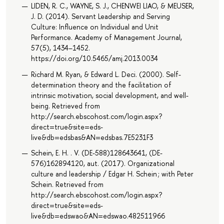
LIDEN, R. C., WAYNE, S. J., CHENWEI LIAO, & MEUSER,
J. D. (2014). Servant Leadership and Serving
Culture: Influence on Individual and Unit
Performance. Academy of Management Journal,
57(5), 1434–1452.
https://doi.org/10.5465/amj.2013.0034
Richard M. Ryan, & Edward L. Deci. (2000). Self-
determination theory and the facilitation of
intrinsic motivation, social development, and well-
being. Retrieved from
http://search.ebscohost.com/login.aspx?
direct=true&site=eds-
live&db=edsbas&AN=edsbas.7E5231F3
Schein, E. H. . V. (DE-588)128643641, (DE-
576)162894120, aut. (2017). Organizational
culture and leadership / Edgar H. Schein ; with Peter
Schein. Retrieved from
http://search.ebscohost.com/login.aspx?
direct=true&site=eds-
live&db=edswao&AN=edswao.482511966