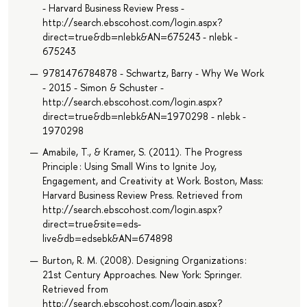
- Harvard Business Review Press -
http://search.ebscohost.com/login.aspx?
direct=true&db=nlebk&AN=675243 - nlebk -
675243
9781476784878 - Schwartz, Barry - Why We Work
- 2015 - Simon & Schuster -
http://search.ebscohost.com/login.aspx?
direct=true&db=nlebk&AN=1970298 - nlebk -
1970298
Amabile, T., & Kramer, S. (2011). The Progress
Principle : Using Small Wins to Ignite Joy,
Engagement, and Creativity at Work. Boston, Mass:
Harvard Business Review Press. Retrieved from
http://search.ebscohost.com/login.aspx?
direct=true&site=eds-
live&db=edsebk&AN=674898
Burton, R. M. (2008). Designing Organizations :
21st Century Approaches. New York: Springer.
Retrieved from
http://search.ebscohost.com/login.aspx?