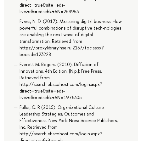
direct=true&site=eds-
live&db=edsebk&AN=254953
Evans, N. D. (2017). Mastering digital business: How
powerful combinations of disruptive tech-nologies
are enabling the next wave of digital
transformation. Retrieved from
https://proxylibrary.hse.ru:2137/toc.aspx?
bookid=123228
Everett M. Rogers. (2010). Diffusion of
Innovations, 4th Edition. [N.p.]: Free Press.
Retrieved from
http://search.ebscohost.com/login.aspx?
direct=true&site=eds-
live&db=edsebk&AN=1976305
Fuller, C. P. (2015). Organizational Culture :
Leadership Strategies, Outcomes and
Effectiveness. New York: Nova Science Publishers,
Inc. Retrieved from
http://search.ebscohost.com/login.aspx?
direct=true&site=eds-