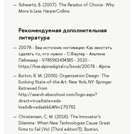
Schwartz, B. (2007). The Paradox of Choice : Why
More Is Less. HarperCollins.
Рекомендуемая дополнительная
литература
20078 - Ваш источник мотивации: Как захотеть
сделать то, что нужно - С.Фаулер - Альпина
Паблишер - 9785961434385 - 2020 -
https://hse.alpinadigital.ru/book/20078 - Alpina
Burton, R. M. (2006). Organization Design : The
Evolving State-of-the-Art. New York, NY: Springer.
Retrieved from
http://search.ebscohost.com/login.aspx?
direct=true&site=eds-
live&db=edsebk&AN=170761
Christensen, C. M. (2016). The Innovator’s
Dilemma : When New Technologies Cause Great
Firms to Fail (Vol. [Third edition?]). Boston,