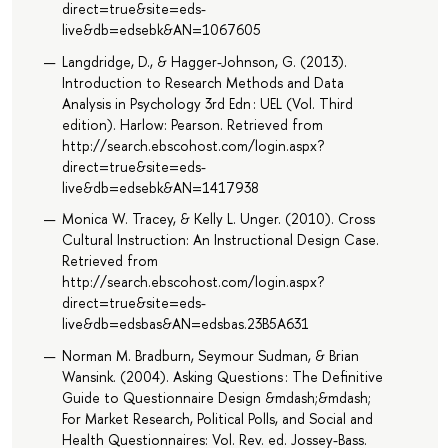
direct=true&site=eds-
live&db=edsebk&AN=1067605
Langdridge, D., & Hagger-Johnson, G. (2013).
Introduction to Research Methods and Data
Analysis in Psychology 3rd Edn : UEL (Vol. Third
edition). Harlow: Pearson. Retrieved from
http://search.ebscohost.com/login.aspx?
direct=true&site=eds-
live&db=edsebk&AN=1417938
Monica W. Tracey, & Kelly L. Unger. (2010). Cross
Cultural Instruction: An Instructional Design Case.
Retrieved from
http://search.ebscohost.com/login.aspx?
direct=true&site=eds-
live&db=edsbas&AN=edsbas.23B5A631
Norman M. Bradburn, Seymour Sudman, & Brian
Wansink. (2004). Asking Questions : The Definitive
Guide to Questionnaire Design &mdash;&mdash;
For Market Research, Political Polls, and Social and
Health Questionnaires: Vol. Rev. ed. Jossey-Bass.