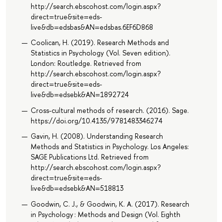
http://search.ebscohost.com/login.aspx?
direct=true&site=eds-
live&db=edsbas&AN=edsbas.6EF6D868
Coolican, H. (2019). Research Methods and
Statistics in Psychology (Vol. Seven edition).
London: Routledge. Retrieved from
http://search.ebscohost.com/login.aspx?
direct=true&site=eds-
live&db=edsebk&AN=1892724
Cross-cultural methods of research. (2016). Sage.
https://doi.org/10.4135/9781483346274
Gavin, H. (2008). Understanding Research
Methods and Statistics in Psychology. Los Angeles:
SAGE Publications Ltd. Retrieved from
http://search.ebscohost.com/login.aspx?
direct=true&site=eds-
live&db=edsebk&AN=518813
Goodwin, C. J., & Goodwin, K. A. (2017). Research
in Psychology : Methods and Design (Vol. Eighth