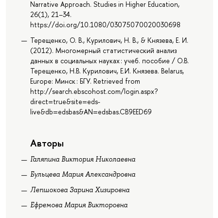
Narrative Approach. Studies in Higher Education,
26(1), 21–34.
https://doi.org/10.1080/03075070020030698
Терещенко, О. В., Курилович, Н. В., & Князева, Е. И.
(2012). Многомерный статистический анализ
данных в социальных науках : учеб. пособие / О.В.
Терещенко, Н.В. Курилович, Е.И. Князева. Belarus,
Europe: Минск : БГУ. Retrieved from
http://search.ebscohost.com/login.aspx?
direct=true&site=eds-
live&db=edsbas&AN=edsbas.CB9EED69
Авторы
Галяпина Виктория Николаевна
Бульцева Мария Александровна
Лепшокова Зарина Хизировна
Ефремова Мария Викторовна