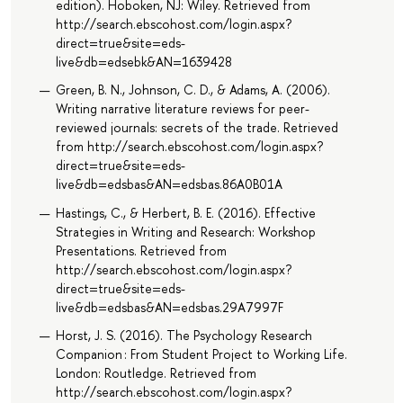
edition). Hoboken, NJ: Wiley. Retrieved from
http://search.ebscohost.com/login.aspx?
direct=true&site=eds-
live&db=edsebk&AN=1639428
Green, B. N., Johnson, C. D., & Adams, A. (2006).
Writing narrative literature reviews for peer-
reviewed journals: secrets of the trade. Retrieved
from http://search.ebscohost.com/login.aspx?
direct=true&site=eds-
live&db=edsbas&AN=edsbas.86A0B01A
Hastings, C., & Herbert, B. E. (2016). Effective
Strategies in Writing and Research: Workshop
Presentations. Retrieved from
http://search.ebscohost.com/login.aspx?
direct=true&site=eds-
live&db=edsbas&AN=edsbas.29A7997F
Horst, J. S. (2016). The Psychology Research
Companion : From Student Project to Working Life.
London: Routledge. Retrieved from
http://search.ebscohost.com/login.aspx?