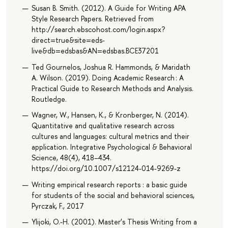
Susan B. Smith. (2012). A Guide for Writing APA
Style Research Papers. Retrieved from
http://search.ebscohost.com/login.aspx?
direct=true&site=eds-
live&db=edsbas&AN=edsbas.BCE37201
Ted Gournelos, Joshua R. Hammonds, & Maridath
A. Wilson. (2019). Doing Academic Research : A
Practical Guide to Research Methods and Analysis.
Routledge.
Wagner, W., Hansen, K., & Kronberger, N. (2014).
Quantitative and qualitative research across
cultures and languages: cultural metrics and their
application. Integrative Psychological & Behavioral
Science, 48(4), 418–434.
https://doi.org/10.1007/s12124-014-9269-z
Writing empirical research reports : a basic guide
for students of the social and behavioral sciences,
Pyrczak, F., 2017
Ylijoki, O.-H. (2001). Master’s Thesis Writing from a