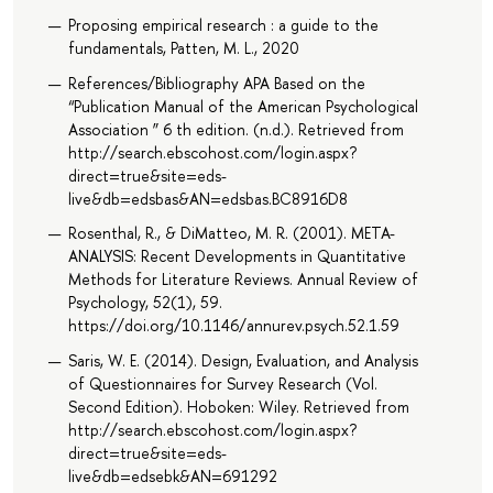
Proposing empirical research : a guide to the
fundamentals, Patten, M. L., 2020
References/Bibliography APA Based on the
“Publication Manual of the American Psychological
Association ” 6 th edition. (n.d.). Retrieved from
http://search.ebscohost.com/login.aspx?
direct=true&site=eds-
live&db=edsbas&AN=edsbas.BC8916D8
Rosenthal, R., & DiMatteo, M. R. (2001). META-
ANALYSIS: Recent Developments in Quantitative
Methods for Literature Reviews. Annual Review of
Psychology, 52(1), 59.
https://doi.org/10.1146/annurev.psych.52.1.59
Saris, W. E. (2014). Design, Evaluation, and Analysis
of Questionnaires for Survey Research (Vol.
Second Edition). Hoboken: Wiley. Retrieved from
http://search.ebscohost.com/login.aspx?
direct=true&site=eds-
live&db=edsebk&AN=691292