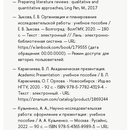
Preparing literature reviews : qualitative and
quantitative approaches, Ling Pan, M., 2017
Зыкова, Е. В. Организация и планирование
исследовательской работы : учебное пособие /
Е. В. Зыкова. — Волгоград : ВолгГМУ, 2020. — 180
с. — Текст : электронный // Лань : электронно-
библиотечная система. — URL:
https://e.lanbook.com/book/179555 (дата
обращения: 00.00.0000). — Режим доступа: для
авториз. пользователей.
Каракчиева, В. Л. Академическая презентация.
Academic Presentation : учебное пособие / В. Л.
Каракчиева, О. Г. Орлова. - Новосибирск : Изд-во
НГТУ, 2020. - 92 с. - ISBN 978-5-7782-4319-4. -
Текст : электронный. - URL:
https://znanium.com/catalog/product/1869244
Кузьменко, А. А., Научно-исследовательская
работа: оформление и презентация : учебное
пособие / А. А. Кузьменко. — Москва : Русайнс,
2022. — 90 с. — ISBN 978-5-4365-8989-3. — URL: