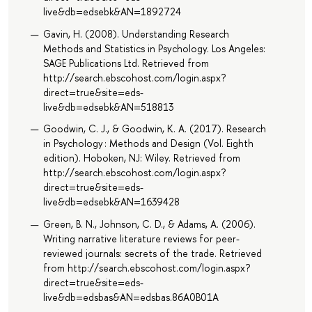
live&db=edsebk&AN=1892724
Gavin, H. (2008). Understanding Research
Methods and Statistics in Psychology. Los Angeles:
SAGE Publications Ltd. Retrieved from
http://search.ebscohost.com/login.aspx?
direct=true&site=eds-
live&db=edsebk&AN=518813
Goodwin, C. J., & Goodwin, K. A. (2017). Research
in Psychology : Methods and Design (Vol. Eighth
edition). Hoboken, NJ: Wiley. Retrieved from
http://search.ebscohost.com/login.aspx?
direct=true&site=eds-
live&db=edsebk&AN=1639428
Green, B. N., Johnson, C. D., & Adams, A. (2006).
Writing narrative literature reviews for peer-
reviewed journals: secrets of the trade. Retrieved
from http://search.ebscohost.com/login.aspx?
direct=true&site=eds-
live&db=edsbas&AN=edsbas.86A0B01A