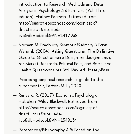
Introduction to Research Methods and Data
Analysis in Psychology 3rd Edn : UEL (Vol. Third
edition). Harlow: Pearson. Retrieved from
http://search.ebscohost.com/login.aspx?
direct=true&site=eds-
live&db=edsebk&AN=1417938
Norman M. Bradburn, Seymour Sudman, & Brian
Wansink. (2004). Asking Questions : The Definitive
Guide to Questionnaire Design &mdash;&mdash;
For Market Research, Political Polls, and Social and
Health Questionnaires: Vol. Rev. ed. Jossey-Bass.
Proposing empirical research : a guide to the
fundamentals, Patten, M. L., 2020
Ranyard, R. (2017). Economic Psychology.
Hoboken: Wiley-Blackwell. Retrieved from
http://search.ebscohost.com/login.aspx?
direct=true&site=eds-
live&db=edsebk&AN=1548134
References/Bibliography APA Based on the