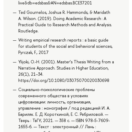
live&db=edsbas&AN=edsbas.BCE37201
Ted Gournelos, Joshua R. Hammonds, & Maridath
A. Wilson. (2019). Doing Academic Research : A
Practical Guide to Research Methods and Analysis.
Routledge.
Writing empirical research reports : a basic guide
for students of the social and behavioral sciences,
Pyrczak, F., 2017
Ylijoki, O.-H. (2001). Master’s Thesis Writing from a
Narrative Approach. Studies in Higher Education,
26(1), 21–34.
https://doi.org/10.1080/03075070020030698
Социально-психологические проблемы
современного общества в условиях
цифровизации: личность, организация,
управление : монография / под редакцией И. А.
Бариляк. Е. Д. Короткиной, Е. С. Ребриловой. —
Тверь : ТвГУ, 2021. — 358 с. — ISBN 978-5-7609-
1655-6. — Текст : электронный // Лань :