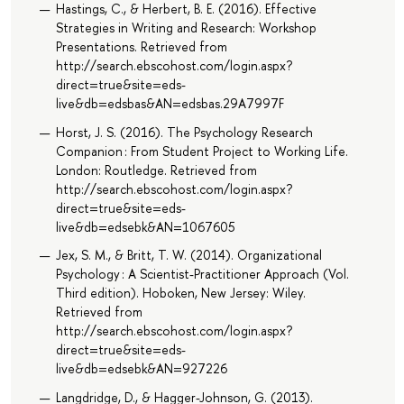
Hastings, C., & Herbert, B. E. (2016). Effective
Strategies in Writing and Research: Workshop
Presentations. Retrieved from
http://search.ebscohost.com/login.aspx?
direct=true&site=eds-
live&db=edsbas&AN=edsbas.29A7997F
Horst, J. S. (2016). The Psychology Research
Companion : From Student Project to Working Life.
London: Routledge. Retrieved from
http://search.ebscohost.com/login.aspx?
direct=true&site=eds-
live&db=edsebk&AN=1067605
Jex, S. M., & Britt, T. W. (2014). Organizational
Psychology : A Scientist-Practitioner Approach (Vol.
Third edition). Hoboken, New Jersey: Wiley.
Retrieved from
http://search.ebscohost.com/login.aspx?
direct=true&site=eds-
live&db=edsebk&AN=927226
Langdridge, D., & Hagger-Johnson, G. (2013).