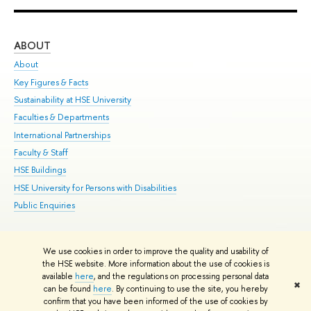
ABOUT
ST
About
Adm
Key Figures & Facts
Pr
Sustainability at HSE University
Un
Faculties & Departments
Gr
International Partnerships
Ex
Faculty & Staff
Su
HSE Buildings
Sem
HSE University for Persons with Disabilities
Bus
Public Enquiries
We use cookies in order to improve the quality and usability of
Edit
the HSE website. More information about the use of cookies is
© HSE University 1993–2026
Contacts
Copyright
Privacy Policy
Site
available
here
, and the regulations on processing personal data
✖
Map
can be found
here
. By continuing to use the site, you hereby
confirm that you have been informed of the use of cookies by
HSE Sans and HSE Slab fonts developed by the HSE Art and Design