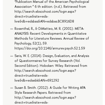
“Publication Manual of the American Psychological
Association ” 6 th edition. (n.d.). Retrieved from
http://search.ebscohost.com/login.aspx?
direct=true&site=eds-
live&db=edsbas&AN=edsbas.BC8916D8
Rosenthal, R., & DiMatteo, M. R. (2001). META-
ANALYSIS: Recent Developments in Quantitative
Methods for Literature Reviews. Annual Review of
Psychology, 52(1), 59.
https://doi.org/10.1146/annurev.psych.52.1.59
Saris, W. E. (2014). Design, Evaluation, and Analysis
of Questionnaires for Survey Research (Vol.
Second Edition). Hoboken: Wiley. Retrieved from
http://search.ebscohost.com/login.aspx?
direct=true&site=eds-
live&db=edsebk&AN=691292
Susan B. Smith. (2012). A Guide for Writing APA
Style Research Papers. Retrieved from
http://search.ebscohost.com/login.aspx?
direct=true&site=eds-