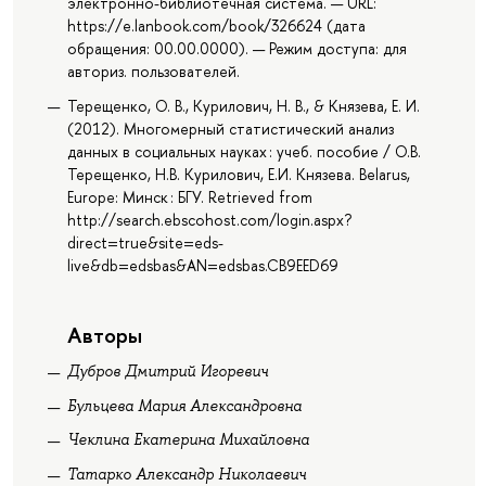
электронно-библиотечная система. — URL:
https://e.lanbook.com/book/326624 (дата
обращения: 00.00.0000). — Режим доступа: для
авториз. пользователей.
Терещенко, О. В., Курилович, Н. В., & Князева, Е. И.
(2012). Многомерный статистический анализ
данных в социальных науках : учеб. пособие / О.В.
Терещенко, Н.В. Курилович, Е.И. Князева. Belarus,
Europe: Минск : БГУ. Retrieved from
http://search.ebscohost.com/login.aspx?
direct=true&site=eds-
live&db=edsbas&AN=edsbas.CB9EED69
Авторы
Дубров Дмитрий Игоревич
Бульцева Мария Александровна
Чеклина Екатерина Михайловна
Татарко Александр Николаевич