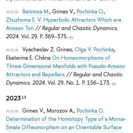
Barinova M.
,
Grines V.
,
Pochinka O.
,
Article
Zhuzhoma E. V.
Hyperbolic Attractors Which are
Anosov Tori
// Regular and Chaotic Dynamics.
2024.
Vol. 29. P. 369–375.
doi
Vyacheslav Z. Grines
,
Olga V. Pochinka
,
Article
Ekaterina E. Chilina
On Homeomorphisms of
Three-Dimensional Manifolds with Pseudo-Anosov
Attractors and Repellers
// Regular and Chaotic
Dynamics. 2024.
Vol. 29. No. 1. P. 156–173.
doi
2023
13
Grines V.
,
Morozov A.
,
Pochinka O.
Article
Determination of the Homotopy Type of a Morse-
Smale Diffeomorphism on an Orientable Surface