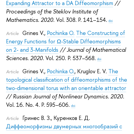
Expanding Attractor to a DA Diffeomorphism
//
Proceedings of the Steklov Institute of
Mathematics. 2020.
Vol. 308. P. 141–154.
doi
Grines V.
,
Pochinka O.
The Constructing of
Article
Energy Functions for Ω-Stable Diffeomorphisms
on 2- and 3-Manifolds
// Journal of Mathematical
Sciences. 2020.
Vol. 250. P. 537–568.
doi
Grines V.
,
Pochinka O.
,
Kruglov E. V.
The
Article
topological classification of diffeomorphisms of the
two-dimensional torus with an orientable attractor
// Russian Journal of Nonlinear Dynamics. 2020.
Vol. 16. No. 4. P. 595–606.
doi
Гринес В. З.
,
Куренков Е. Д.
Article
Диффеоморфизмы двумерных многообразий с