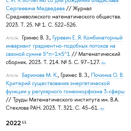
Е. И.
К 80-летию со дня рождения Владислава
Сергеевича Медведева
// Журнал
Средневолжского математического общества.
2023.
Т. 25. № 1. С. 522–526.
Гринес В. З.
,
Гуревич Е. Я.
Комбинаторный
Article
инвариант градиентно-подобных потоков на
связной сумме S^n−1×S^1
// Математический
сборник. 2023.
Т. 214. № 5. С. 97–127.
doi
Баринова М. К.
,
Гринес В. З.
,
Починка О. В.
Article
Критерий существования энергетической
функции у регулярного гомеоморфизма 3-сферы
// Труды Математического института им. В.А.
Стеклова РАН. 2023.
Т. 321. С. 45–61.
doi
2022
11