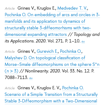
Grines V.
,
Kruglov E.
,
Medvedev T. V.
,
Article
Pochinka O.
On embedding of arcs and circles in 3-
manifolds and its application to dynamics of
structurally stable 3-diffeomorhisms with two-
dimensional expanding attractors
// Topology and
its Applications. 2020.
Vol. 271. P. 1–10.
doi
Grines V.
,
Gurevich E.
,
Pochinka O.
,
Article
Malyshev D.
On topological classification of
Morse–Smale diffeomorphisms on the sphere S^n
(n > 3)
// Nonlinearity. 2020.
Vol. 33. No. 12. P.
7088–7113.
doi
Grines V.
,
Kruglov E. V.
,
Pochinka O.
Article
Scenario of a Simple Transition from a Structurally
Stable 3-Diffeomorphism with a Two-Dimensional