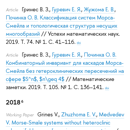
Гринес В. З.
,
Гуревич Е. Я.
,
Жужома Е. В.
,
Article
Починка О. В.
Классификация систем Морса-
Смейла и топологическая структура несущих
многообразий
// Успехи математических наук.
2019.
Т. 74. № 1. С. 41–116.
doi
Гринес В. З.
,
Гуревич Е. Я.
,
Починка О. В.
Article
Комбинаторный инвариант для каскадов Морса-
Смейла без гетероклинических пересечений на
сфере $S^n$, $n\geq 4$
// Математические
заметки. 2019.
Т. 105. № 1. С. 136–141.
doi
2018
6
Grines V.
,
Zhuzhoma E. V.
,
Medvedev
Working Paper
V.
Morse-Smale systems without heteroclinic