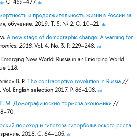
.
С. 459–477.
doi
doi
мертность и продолжительность жизни в России за
ия, обучение. 2019.
Т. 5. № 2. С. 10–21.
doi
M.
A new stage of demographic change: A warning for
nomics. 2018.
Vol. 4. No. 3. P. 229–248.
doi
 Emerging New World: Russia in an Emerging World
sue 118.
nisov B. P.
The contraceptive revolution in Russia
//
.
Vol. English selection 2017. P. 86–108.
doi
Е. М.
Демографические тормоза экономики
//
48–70.
ский переход и гипотеза гиперболического роста
зрение. 2018.
С. 64–105.
doi