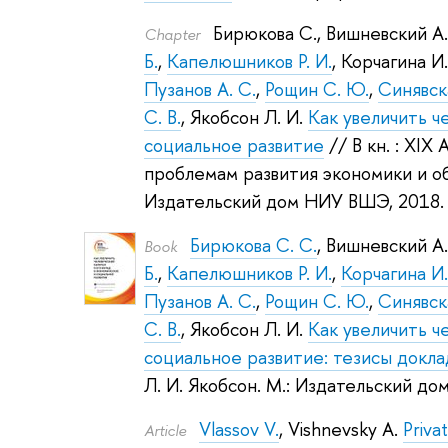
Бирюкова С.
,
Вишневский А. 
Сhapter
Б.
,
Капелюшников Р. И.
,
Корчагина И.
Пузанов А. С.
,
Рощин С. Ю.
,
Синявска
С. В.
,
Якобсон Л. И.
Как увеличить ч
социальное развитие
// В кн. : XI
проблемам развития экономики и об
Издательский дом НИУ ВШЭ, 2018
Бирюкова С. С.
,
Вишневский А. 
Book
Б.
,
Капелюшников Р. И.
,
Корчагина И.
Пузанов А. С.
,
Рощин С. Ю.
,
Синявска
С. В.
,
Якобсон Л. И.
Как увеличить ч
социальное развитие: тезисы докла
Л. И. Якобсон
.
М.: Издательский до
Vlassov V.
,
Vishnevsky A.
Privat
Article