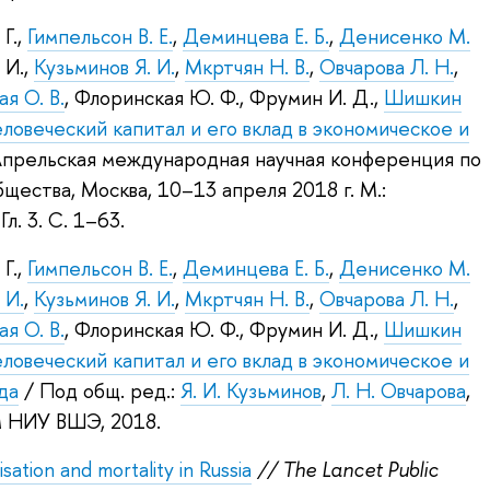
Г.
,
Гимпельсон В. Е.
,
Деминцева Е. Б.
,
Денисенко М.
 И.
,
Кузьминов Я. И.
,
Мкртчян Н. В.
,
Овчарова Л. Н.
,
я О. В.
,
Флоринская Ю. Ф.
,
Фрумин И. Д.
,
Шишкин
еловеческий капитал и его вклад в экономическое и
X Апрельская международная научная конференция по
щества, Москва, 10–13 апреля 2018 г.
М.:
.
Гл. 3. С. 1–63.
Г.
,
Гимпельсон В. Е.
,
Деминцева Е. Б.
,
Денисенко М.
 И.
,
Кузьминов Я. И.
,
Мкртчян Н. В.
,
Овчарова Л. Н.
,
я О. В.
,
Флоринская Ю. Ф.
,
Фрумин И. Д.
,
Шишкин
еловеческий капитал и его вклад в экономическое и
да
/ Под общ. ред.:
Я. И. Кузьминов
,
Л. Н. Овчарова
,
м НИУ ВШЭ, 2018.
isation and mortality in Russia
// The Lancet Public