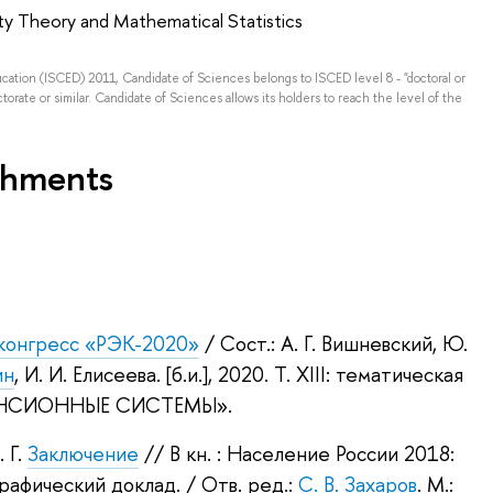
ity Theory and Mathematical Statistics
ducation (ISCED) 2011, Candidate of Sciences belongs to ISCED level 8 - "doctoral or
torate or similar. Candidate of Sciences allows its holders to reach the level of the
shments
 конгресс «РЭК-2020»
/ Сост.:
А. Г. Вишневский
,
Ю.
ин
,
И. И. Елисеева
.
[б.и.], 2020.
Т. XIII: тематическая
ЕНСИОННЫЕ СИСТЕМЫ».
 Г.
Заключение
// В кн. : Население России 2018:
рафический доклад.
/ Отв. ред.:
С. В. Захаров
.
М.: