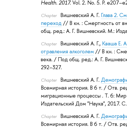
Health. 2017.
Vol. 2. No. 5. P. e207–e
Вишневский А. Г.
Глава 2. С
Сhapter
переход
// В кн. : Смертность от 
общ. ред.:
А. Г. Вишневский
.
М.: Изд
Вишневский А. Г.
,
Кваша Е. А
Сhapter
отравления алкоголем
// В кн. : С
века.
/ Под общ. ред.:
А. Г. Вишневс
292–327.
Вишневский А. Г.
Демографи
Сhapter
Всемирная история. В 6 т.
/ Отв. ред
миграционные процессы . Т. 6: Мир
Издательский Дом "Наука", 2017.
С.
Вишневский А. Г.
Демографи
Сhapter
Всемирная история. В 6 т.
/ Отв. ред