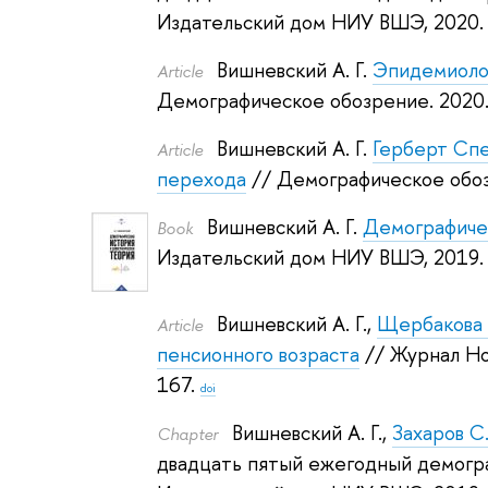
Издательский дом НИУ ВШЭ, 2020
Вишневский А. Г.
Эпидемиоло
Article
Демографическое обозрение. 2020
Вишневский А. Г.
Герберт Сп
Article
перехода
// Демографическое обоз
Вишневский А. Г.
Демографичес
Book
Издательский дом НИУ ВШЭ, 2019.
Вишневский А. Г.
,
Щербакова 
Article
пенсионного возраста
// Журнал Но
167.
doi
Вишневский А. Г.
,
Захаров С.
Сhapter
двадцать пятый ежегодный демогр