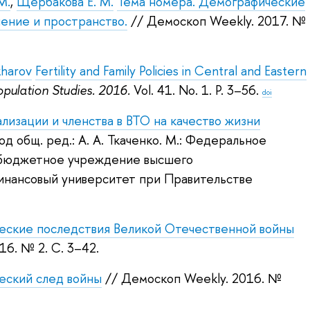
М.
,
Щербакова Е. М.
Тема номера. Демографические
ление и пространство.
// Демоскоп Weekly. 2017.
№
kharov
Fertility and Family Policies in Central and Eastern
pulation Studies. 2016.
Vol. 41. No. 1. P. 3–56.
doi
ализации и членства в ВТО на качество жизни
од общ. ред.:
А. А. Ткаченко
.
М.: Федеральное
 бюджетное учреждение высшего
инансовый университет при Правительстве
еские последствия Великой Отечественной войны
16.
№ 2. С. 3–42.
еский след войны
// Демоскоп Weekly. 2016.
№