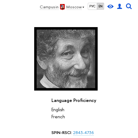
Campus in
Moscow
РУС
EN
Language Proficiency
English
French
SPIN-RSCI
:
2843-4736