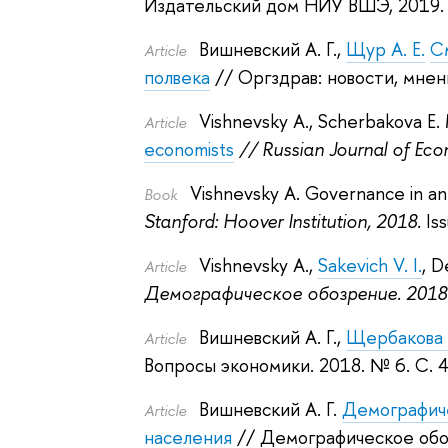
Издательский дом НИУ ВШЭ, 2019
Вишневский А. Г.
,
Щур А. Е.
С
Article
полвека
// Оргздрав: новости, мнен
Vishnevsky A.
,
Scherbakova E. 
Article
economists
// Russian Journal of Eco
Vishnevsky A.
Governance in an
Book
Stanford: Hoover Institution, 2018.
Is
Vishnevsky A.
,
Sakevich V. I.
,
De
Article
Демографическое обозрение. 2018
Вишневский А. Г.
,
Щербакова 
Article
Вопросы экономики. 2018.
№ 6. С. 
Вишневский А. Г.
Демографиче
Article
населения
// Демографическое обо