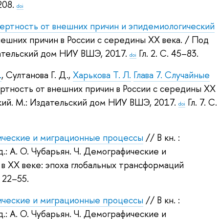
208.
doi
мертность от внешних причин и эпидемиологический
внешних причин в России с середины XX века.
/ Под
ательский дом НИУ ВШЭ, 2017.
Гл. 2. С. 45–83.
doi
.
,
Султанова Г. Д.
,
Харькова Т. Л.
Глава 7. Случайные
мертность от внешних причин в России с середины XX
кий
.
М.: Издательский дом НИУ ВШЭ, 2017.
Гл. 7. С.
doi
ческие и миграционные процессы
// В кн. :
.:
А. О. Чубарьян
.
Ч. Демографические и
 в XX веке: эпоха глобальных трансформаций
 22–55.
ческие и миграционные процессы
// В кн. :
.:
А. О. Чубарьян
.
Ч. Демографические и