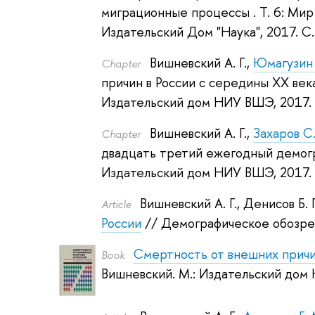
миграционные процессы . Т. 6: Мир
Издательский Дом "Наука", 2017.
С.
Вишневский А. Г.
,
Юмагузин 
Сhapter
причин в России с середины XX век
Издательский дом НИУ ВШЭ, 2017
Вишневский А. Г.
,
Захаров С.
Сhapter
двадцать третий ежегодный демог
Издательский дом НИУ ВШЭ, 2017
Вишневский А. Г.
,
Денисов Б. 
Article
России
// Демографическое обозре
Смертность от внешних причи
Book
Вишневский
.
М.: Издательский дом