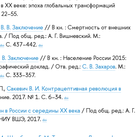
 в XX веке: эпоха глобальных трансформаций
 22–55.
В. В.
Заключение
// В кн. : Смертность от внешних
а.
/ Под общ. ред.:
А. Г. Вишневский
.
М.:
.
С. 437–442.
doi
doi
 В.
Заключение
// В кн. : Население России 2015:
рафический доклад.
/ Отв. ред.:
С. В. Захаров
.
М.:
.
С. 333–357.
doi
П.
,
Сакевич В. И.
Контрацептивная революция в
ние. 2017.
№ 1. С. 6–34.
doi
н в России с середины XX века
/ Под общ. ред.:
А. Г.
 НИУ ВШЭ, 2017.
doi