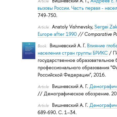
Вишневский А. Г.
,
Андреев Е. 
Article
вызовы России. Часть первая - насе
749-750.
Anatoly Vishnevsky
,
Sergei Za
Article
Europe after 1990
// Comparative Po
Вишневский А. Г.
Влияние глоб
Book
населения стран группы БРИКС
/ П
государственное образовательное
профессионального образования "Ф
Российской Федерации", 2016.
Вишневский А. Г.
Демографич
Article
// Демографическое обозрение. 20
Вишневский А. Г.
Демографич
Article
689-690. С. 1–34.