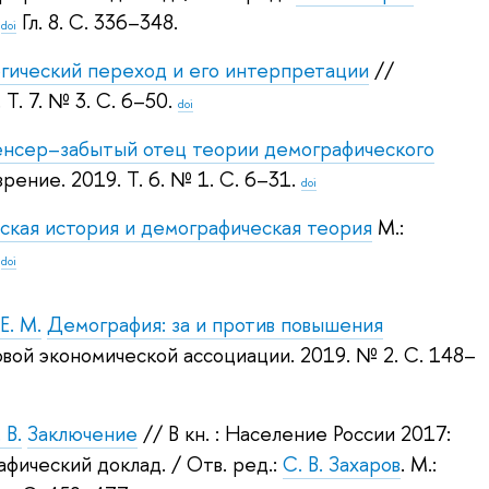
.
Гл. 8. С. 336–348.
doi
гический переход и его интерпретации
//
.
Т. 7. № 3. С. 6–50.
doi
енсер–забытый отец теории демографического
рение. 2019.
Т. 6. № 1. С. 6–31.
doi
кая история и демографическая теория
М.:
doi
Е. М.
Демография: за и против повышения
вой экономической ассоциации. 2019.
№ 2. С. 148–
 В.
Заключение
// В кн. : Население России 2017:
афический доклад.
/ Отв. ред.:
С. В. Захаров
.
М.: