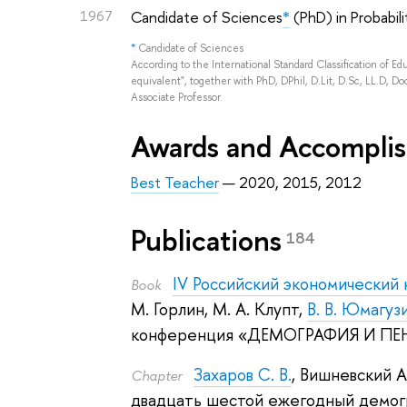
1967
Candidate of Sciences
*
(PhD) in Probabil
*
Candidate of Sciences
According to the International Standard Classification of E
equivalent", together with PhD, DPhil, D.Lit, D.Sc, LL.D, Doc
Associate Professor.
Awards and Accompli
Best Teacher
— 2020, 2015, 2012
Publications
184
IV Российский экономический
Book
М. Горлин
,
М. А. Клупт
,
В. В. Юмагуз
конференция «ДЕМОГРАФИЯ И П
Захаров С. В.
,
Вишневский А.
Сhapter
двадцать шестой ежегодный демог