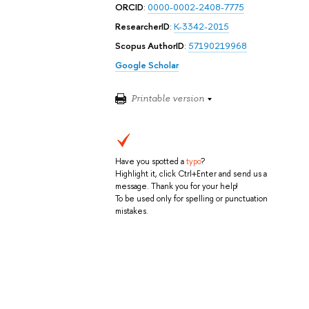
ORCID
:
0000-0002-2408-7775
ResearcherID
:
K-3342-2015
Scopus AuthorID
:
57190219968
Google Scholar
Printable version
Have you spotted a
typo
?
Highlight it, click Ctrl+Enter and send us a
message. Thank you for your help!
To be used only for spelling or punctuation
mistakes.