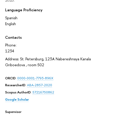
2025.
Language Proficiency
Spanish
English
Contacts
Phone:
1234
Address: St. Petersburg, 123A Nabereshnaya Kanala
Griboedova , room 502
ORCID
:
0000-0001-7793-896X
ResearcherID
:
ABA-2857-2020
Scopus AuthorID
:
57216750862
Google Scholar
Supervisor