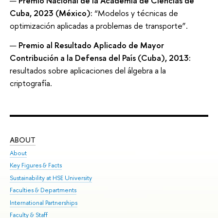
Premio Nacional de la Academia de Ciencias de
Cuba, 2023 (México):
“Modelos y técnicas de
optimización aplicadas a problemas de transporte”.
Premio al Resultado Aplicado de Mayor
Contribución a la Defensa del País (Cuba), 2013:
resultados sobre aplicaciones del álgebra a la
criptografía.
ABOUT
ST
About
Adm
Key Figures & Facts
Pr
Sustainability at HSE University
Un
Faculties & Departments
Gr
International Partnerships
Ex
Faculty & Staff
Sum