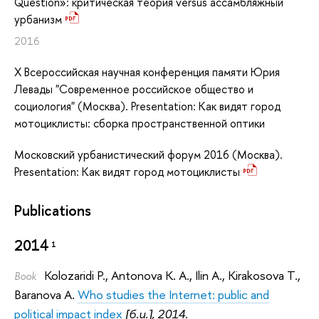
Question»: критическая теория versus ассамбляжный
урбанизм
2016
X Всероссийская научная конференция памяти Юрия
Левады "Современное российское общество и
социология" (Москва). Presentation: Как видят город
мотоциклисты: сборка пространственной оптики
Московский урбанистический форум 2016 (Москва).
Presentation: Как видят город мотоциклисты
Publications
2014
1
Kolozaridi P.
,
Antonova K. A.
,
Ilin A.
,
Kirakosova T.
,
Book
Baranova A.
Who studies the Internet: public and
political impact index
[б.и.], 2014.