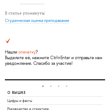
В статье упомянуты
Студенческая оценка преподавания
Нашли
опечатку
?
Выделите её, нажмите Ctrl+Enter и отправьте нам
уведомление. Спасибо за участие!
О ВЫШКЕ
Цифры и факты
Л
Руководство и структура
Д