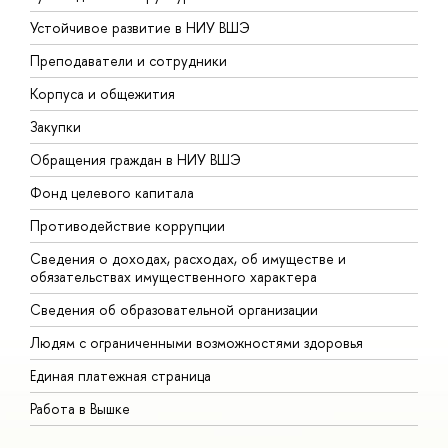
Устойчивое развитие в НИУ ВШЭ
О
Преподаватели и сотрудники
П
Корпуса и общежития
В
Закупки
П
Обращения граждан в НИУ ВШЭ
А
Фонд целевого капитала
Д
Противодействие коррупции
Ц
Сведения о доходах, расходах, об имуществе и
Б
обязательствах имущественного характера
О
Сведения об образовательной организации
О
Людям с ограниченными возможностями здоровья
Единая платежная страница
Работа в Вышке