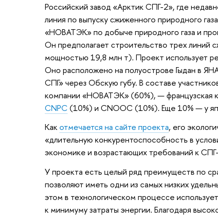
Российский завод «Арктик СПГ-2», где недав
линия по выпуску сжиженного природного газа
«НОВАТЭК» по добыче природного газа и про
Он предполагает строительство трех линий сж
мощностью 19,8 млн т). Проект использует 
Оно расположено на полуострове Гыдан в ЯНА
СПГ» через Обскую губу. В составе участнико
компании «НОВАТЭК» (60%), — французская ко
CNPC
(10%) и CNOOC (10%). Еще 10% — у япо
Как
отмечается на сайте проекта
, его эколог
«длительную конкурентоспособность в услов
экономике и возрастающих требований к СПГ
У проекта есть целый ряд преимуществ по сра
позволяют иметь одни из самых низких удельн
этом в технологическом процессе используетс
к минимуму затраты энергии. Благодаря высо