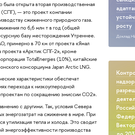
но была открыта вторая производственная
адапта
 (СПГ), — это проект компании
устой
изводству сжиженного природного газа.
росту
ижения по 6,6 млн т в год (общей
ресурсную базу месторождения Утреннее.
Доклад Н
О, примерно в 70 км от проекта «Ямал
в проекта «Арктик СПГ-2», кроме
рпорация TotalEnergies (10%), китайские
нского консорциума Japan Arctic LNG.
Контр
ические характеристики обеспечат
надзор
иях перехода к низкоуглеродной
разреш
-проектам по сокращению эмиссии СО2».
деятел
внению с другими. Так, условия Севера
Россий
ых энергозатрат на сжижение в мире. При
Федер
я утилизация тепла и холода. Это сводит
Вектор
кой энергоэффективности производства
до 203