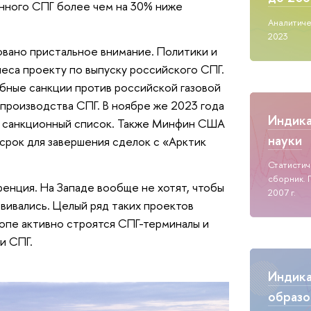
енного СПГ более чем на 30% ниже
Аналитиче
2023
овано пристальное внимание. Политики и
леса проекту по выпуску российского СПГ.
абные санкции против российской газовой
 производства СПГ. В ноябре же 2023 года
Индик
 санкционный список. Также Минфин США
науки
 срок для завершения сделок с «Арктик
Статисти
сборник. 
ренция. На Западе вообще не хотят, чтобы
2007 г.
вивались. Целый ряд таких проектов
ропе активно строятся СПГ-терминалы и
и СПГ.
Индик
образо