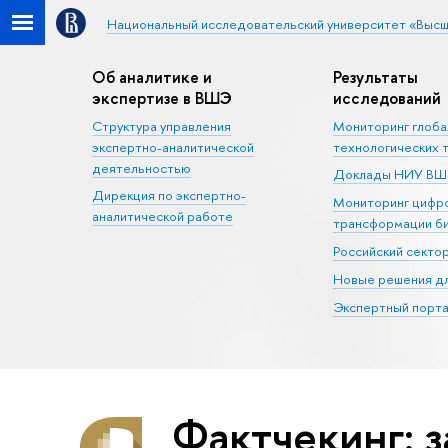
Национальный исследовательский университет «Высш
Об аналитике и
Результаты
экспертизе в ВШЭ
исследований
Структура управления
Мониторинг глоб
экспертно-аналитической
технологических 
деятельностью
Доклады НИУ В
Дирекция по экспертно-
Мониторинг цифр
аналитической работе
трансформации б
Российский секто
Новые решения дл
Экспертный порта
Фактчекинг: з