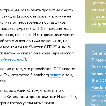
цифрах
кратки
естрикции остановить проект не смогли,
статис
. Санкции Евросоюза оказали влияние на
олучить от иностранных поставщиков
сборн
проекта «Арктик СПГ-2», говорил глава
нечно, повлияли. И мы приложили усилия
работе с инженерными решениями, но
 все три линии “Арктик СПГ-2” и нашли
Generos
живать», — сказал он в ходе Евразийского
у «Интерфакс»
).
Times o
Russia
нение о том, что российский СПГ никому
Behavio
. Так, агентство Bloomberg
пишет
о том,
the CO
лей.
Pandem
терес в Азии. О том, что хотят его
Series "Gl
ели Китая, так и представители Индии. Так,
Generosity
рана готова увеличить закупки
2022