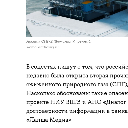
Арктик СПГ-2. Терминал Утренний
Фото: arcticspg.ru
В соцсетях пишут о том, что россий
недавно была открыта вторая произ
сжиженного природного газа (СПГ),
Насколько обоснованы такие опасен
проекте НИУ ВШЭ и АНО «Диалог 
достоверности информации в рамк
«Лапша Медиа».