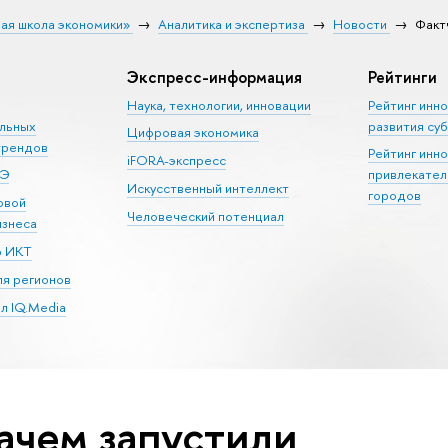
ая школа экономики»
Аналитика и экспертиза
Новости
Факт
Экспресс-информация
Рейтинги
Наука, технологии, инновации
Рейтинг инн
альных
развития су
Цифровая экономика
трендов
Рейтинг инн
iFORA-экспресс
ШЭ
привлекател
Искусственный интеллект
городов
овой
Человеческий потенциал
изнеса
р ИКТ
я регионов
л IQ.Media
ачем запустили