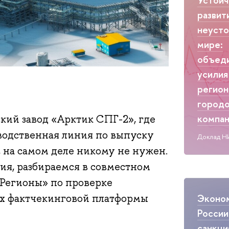
развит
неуст
мире:
объед
усилия
регион
городо
компа
ский завод «Арктик СПГ-2», где
водственная линия по выпуску
Доклад Н
 на самом деле никому не нужен.
ия, разбираемся в совместном
Регионы» по проверке
Эконо
ах фактчекинговой платформы
России
санкци