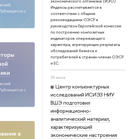
экономического оптимизма (ИЭО).
ческий
Индексы рассчитываются в
Публикуется с
соответствии с общими
рекомендациями ОЭСР и
руководством Европейской комиссии
по построению композитных
индикаторов опережающего
характера, агрегирующих результаты
обследований бизнеса и
аторы
потребителей в странах-членах ОЭСР
вой
и ЕС.
мики
29 июля
ческий
Центр конъюнктурных
Публикуется с
исследований ИСИЭЗ НИУ
ВШЭ подготовил
информационно-
аналитический материал,
характеризующий
вание в
экономические настроения