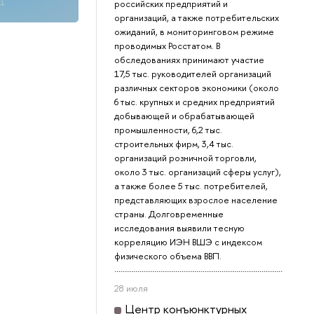
российских предприятий и
организаций, а также потребительских
ожиданий, в мониторинговом режиме
проводимых Росстатом. В
обследованиях принимают участие
17,5 тыс. руководителей организаций
различных секторов экономики (около
6 тыс. крупных и средних предприятий
добывающей и обрабатывающей
промышленности, 6,2 тыс.
строительных фирм, 3,4 тыс.
организаций розничной торговли,
около 3 тыс. организаций сферы услуг),
а также более 5 тыс. потребителей,
представляющих взрослое население
страны. Долговременные
исследования выявили тесную
корреляцию ИЭН ВШЭ с индексом
физического объема ВВП.
28 июля
Центр конъюнктурных