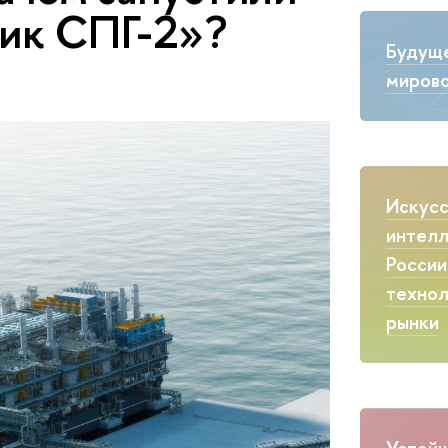
ик СПГ-2»?
Будущ
мирово
Искус
интелл
России
технол
рынки
Устойч