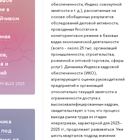
обеспеченности, Индекс совокупной
ие в
занятости и т. д.), рассчитанные на
основе обобщенных результатов
ойчивом
обследований деловой активности,
проводимых Росстатом в
иняя
мониторинговом режиме в базовых
видах экономической деятельности
(всего - около 25 тыс. организаций
ов,
промышленности, строительства,
розничной и оптовой торговли, сферы
в и
услуг). Динамика Индекса кадровой
ний
обеспеченности (ИКО),
агрегирующего оценки руководителей
ИУ ВШЭ. 2023
предприятий и организаций
относительно текущей занятости и
ограниченности доступа к
высококвалифицированным кадрам,
свидетельствует о том, что процесс
выхода рынка труда из стадии
мика
«перегрева», характерной для 2023–
2025 гг., продолжает развиваться. Уже
 под
шесть кварталов подряд значения
ями: от