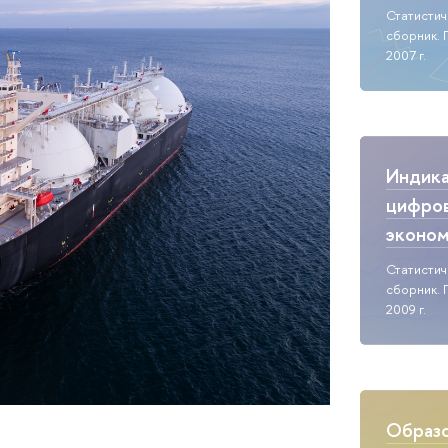
Статисти
сборник. 
2007 г.
Индик
цифро
эконо
Статисти
сборник. 
2009 г.
Образо