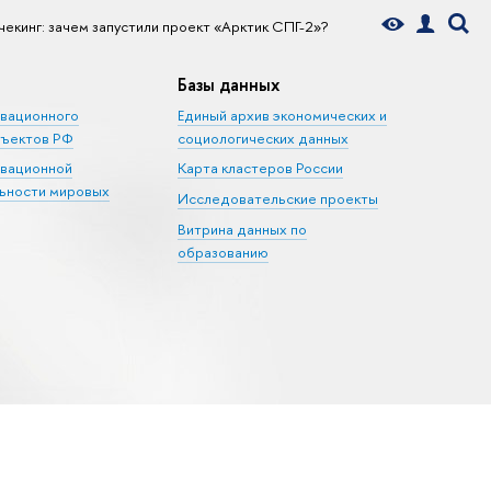
чекинг: зачем запустили проект «Арктик СПГ-2»?
Базы данных
овационного
Единый архив экономических и
бъектов РФ
социологических данных
овационной
Карта кластеров России
ьности мировых
Исследовательские проекты
Витрина данных по
образованию