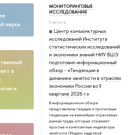
МОНИТОРИНГОВЫЕ
ИССЛЕДОВАНИЯ
ее
5 августа
й науки
Центр конъюнктурных
исследований Института
статистических исследований
и экономики знаний НИУ ВШЭ
ственный
подготовил информационный
обзор - «Тенденции в
ект в
динамике занятости в отраслях
:
экономики России во II
огии и
квартале 2026 г.»
В информационном обзоре
представлены текущие и прогнозные
тенденции на важнейших отраслевых
рынках труда, которые отражают
простые и композитные индикаторы
занятости (Индекс кадровой
ивое