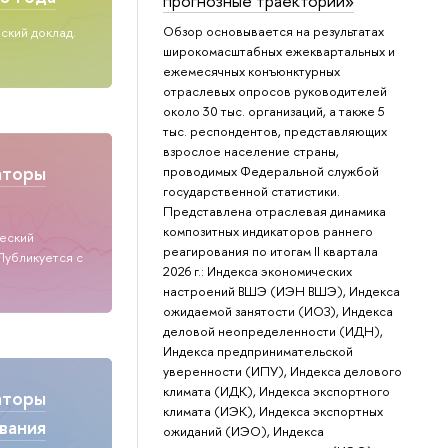
прогнозные траектории»
Обзор основывается на результатах
ский доклад.
широкомасштабных ежеквартальных и
ежемесячных конъюнктурных
отраслевых опросов руководителей
около 30 тыс. организаций, а также 5
тыс. респондентов, представляющих
взрослое население страны,
аторы
проводимых Федеральной службой
государственной статистики.
Представлена отраслевая динамика
композитных индикаторов раннего
ческий
реагирования по итогам II квартала
Публикуется с
2026 г.: Индекса экономических
настроений ВШЭ (ИЭН ВШЭ), Индекса
ожидаемой занятости (ИОЗ), Индекса
деловой неопределенности (ИДН),
Индекса предпринимательской
уверенности (ИПУ), Индекса делового
климата (ИДК), Индекса экспортного
аторы
климата (ИЭК), Индекса экспортных
вания
ожиданий (ИЭО), Индекса