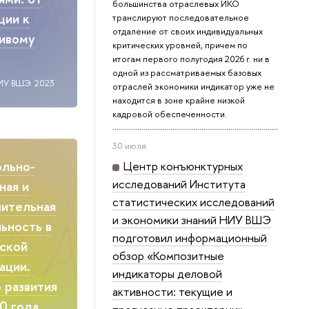
большинства отраслевых ИКО
ции к
транслируют последовательное
отдаление от своих индивидуальных
чивому
критических уровней, причем по
итогам первого полугодия 2026 г. ни в
одной из рассматриваемых базовых
ИУ ВШЭ. 2023
отраслей экономики индикатор уже не
находится в зоне крайне низкой
кадровой обеспеченности.
30 июля
ольно-
Центр конъюнктурных
исследований Института
ная и
статистических исследований
ительная
и экономики знаний НИУ ВШЭ
ьность в
подготовил информационный
ской
обзор «Композитные
ации.
индикаторы деловой
 развития
активности: текущие и
0 года