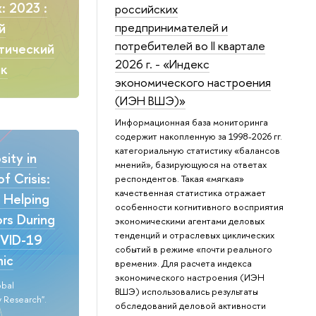
: 2023 :
российских
предпринимателей и
й
потребителей во II квартале
тический
2026 г. - «Индекс
ик
экономического настроения
(ИЭН ВШЭ)»
Информационная база мониторинга
содержит накопленную за 1998-2026 гг.
категориальную статистику «балансов
ity in
мнений», базирующуюся на ответах
f Crisis:
респондентов. Такая «мягкая»
качественная статистика отражает
n Helping
особенности когнитивного восприятия
rs During
экономическими агентами деловых
тенденций и отраслевых циклических
VID-19
событий в режиме «почти реального
ic
времени». Для расчета индекса
экономического настроения (ИЭН
obal
ВШЭ) использовались результаты
 Research".
обследований деловой активности