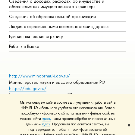
Сведения о доходах, расходах, об имуществе и
Б
обязательствах имущественного характера
О
Сведения об образовательной организации
О
Людям с ограниченными возможностями здоровья
Единая платежная страница
Работа в Вышке
http://www.minobrnauki.gov.ru/
Министерство науки и высшего образования РФ
https://edu.gov.ru/
Министерство просвещения РФ
https://elearning.hse.ru/mooc
Мы используем файлы cookies для улучшения работы сайта
Массовые открытые онлайн-курсы
НИУ ВШЭ и большего удобства его использования. Более
подробную информацию об использовании файлов cookies
можно найти
здесь
, наши правила обработки персональных
данных –
здесь
. Продолжая пользоваться сайтом, вы
✖
© НИУ ВШЭ 1993–2026
Адреса и контакты
Условия
подтверждаете, что были проинформированы об
использования материалов
Политика конфиденциальности
Карта