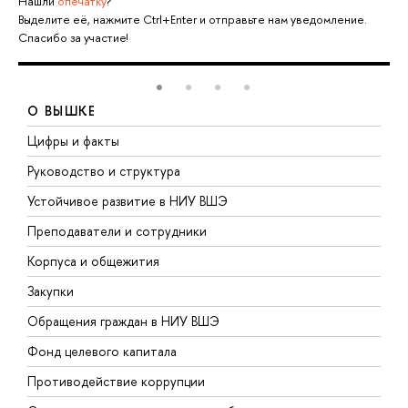
Нашли
опечатку
?
Выделите её, нажмите Ctrl+Enter и отправьте нам уведомление.
Спасибо за участие!
О ВЫШКЕ
Цифры и факты
Л
Руководство и структура
Д
Устойчивое развитие в НИУ ВШЭ
О
Преподаватели и сотрудники
П
Корпуса и общежития
В
Закупки
П
Обращения граждан в НИУ ВШЭ
А
Фонд целевого капитала
Д
Противодействие коррупции
Ц