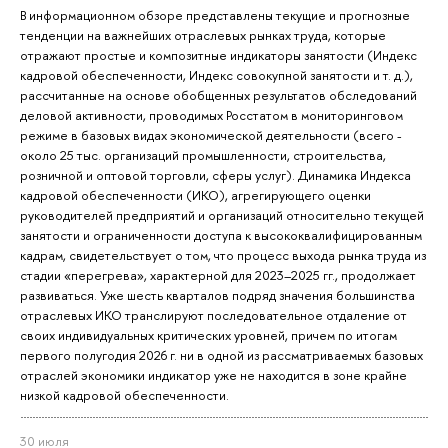
В информационном обзоре представлены текущие и прогнозные
тенденции на важнейших отраслевых рынках труда, которые
отражают простые и композитные индикаторы занятости (Индекс
кадровой обеспеченности, Индекс совокупной занятости и т. д.),
рассчитанные на основе обобщенных результатов обследований
деловой активности, проводимых Росстатом в мониторинговом
режиме в базовых видах экономической деятельности (всего -
около 25 тыс. организаций промышленности, строительства,
розничной и оптовой торговли, сферы услуг). Динамика Индекса
кадровой обеспеченности (ИКО), агрегирующего оценки
руководителей предприятий и организаций относительно текущей
занятости и ограниченности доступа к высококвалифицированным
кадрам, свидетельствует о том, что процесс выхода рынка труда из
стадии «перегрева», характерной для 2023–2025 гг., продолжает
развиваться. Уже шесть кварталов подряд значения большинства
отраслевых ИКО транслируют последовательное отдаление от
своих индивидуальных критических уровней, причем по итогам
первого полугодия 2026 г. ни в одной из рассматриваемых базовых
отраслей экономики индикатор уже не находится в зоне крайне
низкой кадровой обеспеченности.
30 июля