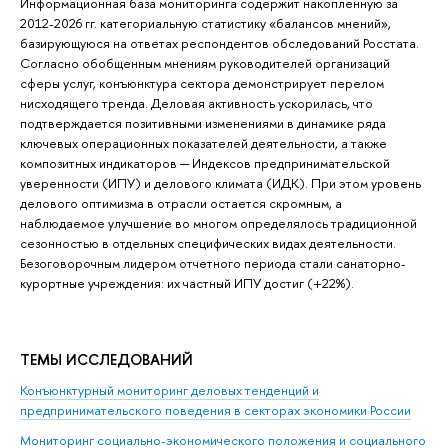
Информационная база мониторинга содержит накопленную за
2012-2026 гг. категориальную статистику «балансов мнений»,
базирующуюся на ответах респондентов обследований Росстата.
Согласно обобщенным мнениям руководителей организаций
сферы услуг, конъюнктура сектора демонстрирует перелом
нисходящего тренда. Деловая активность ускорилась, что
подтверждается позитивными изменениями в динамике ряда
ключевых операционных показателей деятельности, а также
композитных индикаторов ─ Индексов предпринимательской
уверенности (ИПУ) и делового климата (ИДК). При этом уровень
делового оптимизма в отрасли остается скромным, а
наблюдаемое улучшение во многом определялось традиционной
сезонностью в отдельных специфических видах деятельности.
Безоговорочным лидером отчетного периода стали санаторно-
курортные учреждения: их частный ИПУ достиг (+22%).
ТЕМЫ ИССЛЕДОВАНИЙ
Конъюнктурный мониторинг деловых тенденций и
предпринимательского поведения в секторах экономики России
Мониторинг социально-экономического положения и социального