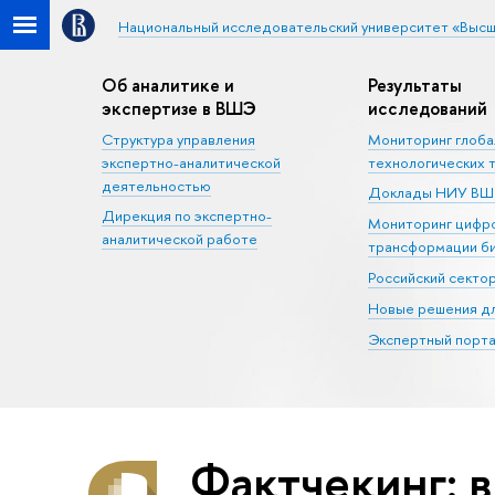
Национальный исследовательский университет «Высш
Об аналитике и
Результаты
экспертизе в ВШЭ
исследований
Структура управления
Мониторинг глоб
экспертно-аналитической
технологических 
деятельностью
Доклады НИУ В
Дирекция по экспертно-
Мониторинг цифр
аналитической работе
трансформации б
Российский секто
Новые решения дл
Экспертный порта
Фактчекинг: в