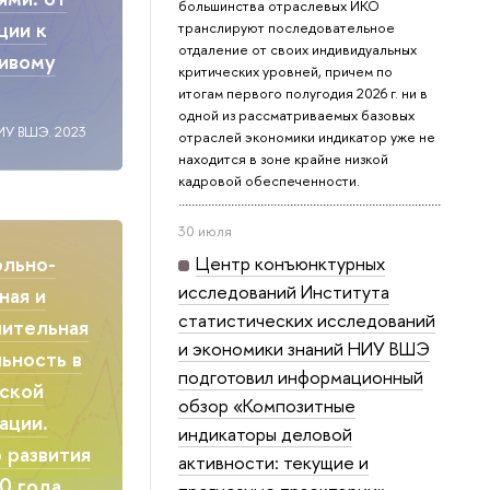
большинства отраслевых ИКО
ции к
транслируют последовательное
отдаление от своих индивидуальных
чивому
критических уровней, причем по
итогам первого полугодия 2026 г. ни в
одной из рассматриваемых базовых
ИУ ВШЭ. 2023
отраслей экономики индикатор уже не
находится в зоне крайне низкой
кадровой обеспеченности.
30 июля
ольно-
Центр конъюнктурных
исследований Института
ная и
статистических исследований
ительная
и экономики знаний НИУ ВШЭ
ьность в
подготовил информационный
ской
обзор «Композитные
ации.
индикаторы деловой
 развития
активности: текущие и
0 года