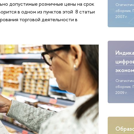
льно допустимые розничные цены на срок
Статисти
сборник. 
орится в одном из пунктов этой 8 статьи
2007 г.
рования торговой деятельности в
Индик
цифро
эконо
Статисти
сборник. 
2009 г.
Образо