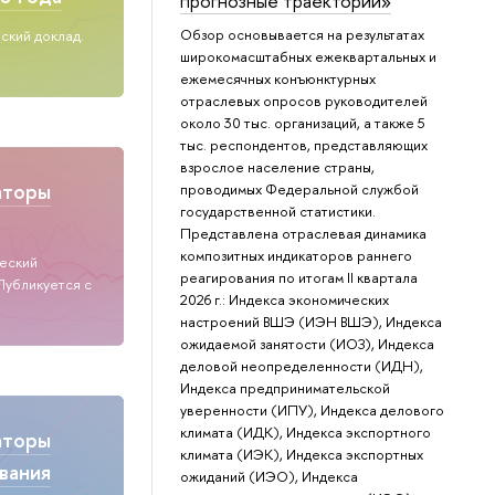
прогнозные траектории»
Обзор основывается на результатах
ский доклад.
широкомасштабных ежеквартальных и
ежемесячных конъюнктурных
отраслевых опросов руководителей
около 30 тыс. организаций, а также 5
тыс. респондентов, представляющих
взрослое население страны,
аторы
проводимых Федеральной службой
государственной статистики.
Представлена отраслевая динамика
композитных индикаторов раннего
ческий
реагирования по итогам II квартала
Публикуется с
2026 г.: Индекса экономических
настроений ВШЭ (ИЭН ВШЭ), Индекса
ожидаемой занятости (ИОЗ), Индекса
деловой неопределенности (ИДН),
Индекса предпринимательской
уверенности (ИПУ), Индекса делового
климата (ИДК), Индекса экспортного
аторы
климата (ИЭК), Индекса экспортных
вания
ожиданий (ИЭО), Индекса