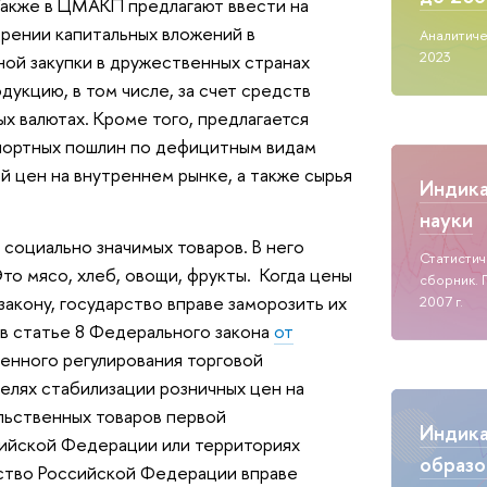
Также в ЦМАКП предлагают ввести на
рении капитальных вложений в
Аналитиче
2023
ной закупки в дружественных странах
дукцию, в том числе, за счет средств
х валютах. Кроме того, предлагается
портных пошлин по дефицитным видам
й цен на внутреннем рынке, а также сырья
Индик
науки
социально значимых товаров. В него
Статисти
то мясо, хлеб, овощи, фрукты. Когда цены
сборник. 
закону, государство вправе заморозить их
2007 г.
в статье 8 Федерального закона
от
енного регулирования торговой
елях стабилизации розничных цен на
льственных товаров первой
Индик
ийской Федерации или территориях
образо
ство Российской Федерации вправе