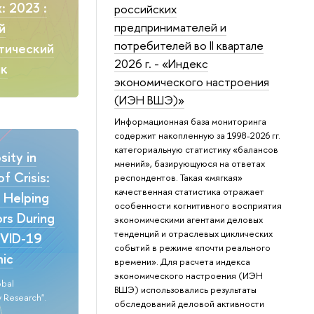
: 2023 :
российских
предпринимателей и
й
потребителей во II квартале
тический
2026 г. - «Индекс
ик
экономического настроения
(ИЭН ВШЭ)»
Информационная база мониторинга
содержит накопленную за 1998-2026 гг.
категориальную статистику «балансов
ity in
мнений», базирующуюся на ответах
f Crisis:
респондентов. Такая «мягкая»
качественная статистика отражает
n Helping
особенности когнитивного восприятия
rs During
экономическими агентами деловых
тенденций и отраслевых циклических
VID-19
событий в режиме «почти реального
ic
времени». Для расчета индекса
экономического настроения (ИЭН
obal
ВШЭ) использовались результаты
 Research".
обследований деловой активности