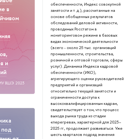
обеспеченности, Индекс совокупной
ие в
занятости и т. д.), рассчитанные на
основе обобщенных результатов
ойчивом
обследований деловой активности,
проводимых Росстатом в
иняя
мониторинговом режиме в базовых
видах экономической деятельности
(всего - около 25 тыс. организаций
ов,
промышленности, строительства,
розничной и оптовой торговли, сферы
в и
услуг). Динамика Индекса кадровой
ний
обеспеченности (ИКО),
агрегирующего оценки руководителей
ИУ ВШЭ. 2023
предприятий и организаций
относительно текущей занятости и
ограниченности доступа к
высококвалифицированным кадрам,
свидетельствует о том, что процесс
выхода рынка труда из стадии
мика
«перегрева», характерной для 2023–
2025 гг., продолжает развиваться. Уже
 под
шесть кварталов подряд значения
ями: от