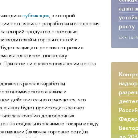
адапта
 выходила
публикация
, в которой
устой
яции есть вариант разработки и внедрения
росту
х категорий продуктов с помощью
Доклад Н
оизводителей и торговых сетей и
 будет защищать россиян от резких
ема выгодна всем, поскольку
. При этом ни о каком повышении цен на
Контр
надзор
едложен в рамках выработки
оэкономического анализа и
разреш
нем действительно отмечается, что
деятел
х рынках будет происходить за счет
Россий
ствие заключению долгосрочных
Федер
 цен на социально значимые товары между
Вектор
ративными (включая торговые сети) и
до 203