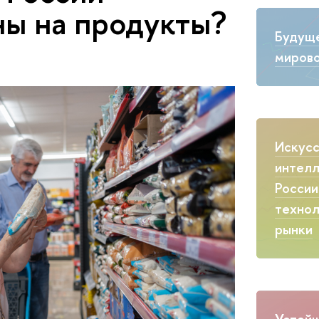
ны на продукты?
Будущ
мирово
Искус
интелл
России
технол
рынки
Устойч