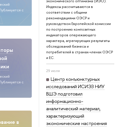
экономического оптимизма (ИЭО).
ческий
Индексы рассчитываются в
Публикуется с
соответствии с общими
рекомендациями ОЭСР и
руководством Европейской комиссии
по построению композитных
индикаторов опережающего
характера, агрегирующих результаты
обследований бизнеса и
аторы
потребителей в странах-членах ОЭСР
вой
и ЕС.
мики
29 июля
ческий
Центр конъюнктурных
Публикуется с
исследований ИСИЭЗ НИУ
ВШЭ подготовил
информационно-
аналитический материал,
характеризующий
вание в
экономические настроения