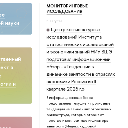
МОНИТОРИНГОВЫЕ
ИССЛЕДОВАНИЯ
ее
5 августа
й науки
Центр конъюнктурных
исследований Института
статистических исследований
и экономики знаний НИУ ВШЭ
ственный
подготовил информационный
обзор - «Тенденции в
ект в
динамике занятости в отраслях
:
экономики России во II
огии и
квартале 2026 г.»
В информационном обзоре
представлены текущие и прогнозные
тенденции на важнейших отраслевых
рынках труда, которые отражают
простые и композитные индикаторы
занятости (Индекс кадровой
ивое