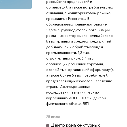
российских предприятий и
организаций, а также потребительских
ожиданий, в мониторинговом режиме
проводимых Росстатом. В
обследованиях принимают участие
17,5 тыс. руководителей организаций
различных секторов экономики (около
6 тыс. крупных и средних предприятий
добывающей и обрабатывающей
промышленности, 6,2 тыс.
строительных фирм, 3,4 тыс.
организаций розничной торговли,
около 3 тыс. организаций сферы услуг),
а также более 5 тыс. потребителей,
представляющих взрослое население
страны. Долговременные
исследования выявили тесную
корреляцию ИЭН ВШЭ с индексом
физического объема ВВП.
28 июля
Центр конъюнктурных