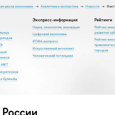
ая школа экономики»
Аналитика и экспертиза
Новости
Факт
Экспресс-информация
Рейтинги
Наука, технологии, инновации
Рейтинг инн
альных
развития су
Цифровая экономика
трендов
Рейтинг инн
iFORA-экспресс
ШЭ
привлекател
Искусственный интеллект
городов
овой
Человеческий потенциал
изнеса
р ИКТ
я регионов
л IQ.Media
 России