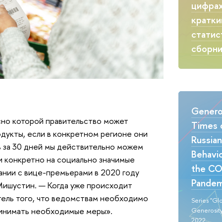
цифрах
кратки
статис
сборн
Generos
асно которой правительство может
Times o
дукты, если в конкретном регионе они
Russia
ь за 30 дней мы действительно можем
Behavio
и конкретно на социально значимые
the CO
нии с вице-премьерами в 2020 году
Pandem
Мишустин. — Когда уже происходит
тель того, что ведомствам необходимо
Series "Gl
ринимать необходимые меры».
Generosity
2022