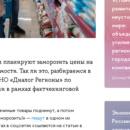
развит
неуст
мире:
объед
усилия
регион
городо
ии планируют заморозить цены на
компа
сти. Так ли это, разбираемся в
Доклад Н
НО «Диалог Регионы» по
и в рамках фактчекинговой
ачимые товары поднимут, а потом
Эконо
аморозить!» —
пишут
в одном из
России
ах в соцсетях ссылаются на статью в
санкци