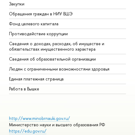
Закупки
П
Обращения граждан в НИУ ВШЭ
А
Фонд целевого капитала
Д
Противодействие коррупции
Ц
Сведения о доходах, расходах, об имуществе и
Б
обязательствах имущественного характера
О
Сведения об образовательной организации
О
Людям с ограниченными возможностями здоровья
Единая платежная страница
Работа в Вышке
http://www.minobrnauki.gov.ru/
Министерство науки и высшего образования РФ
https://edu.gov.ru/