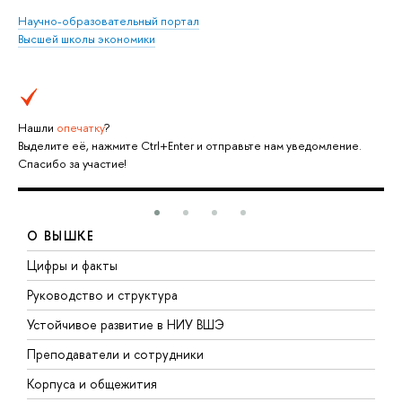
Научно-образовательный портал
Высшей школы экономики
Нашли
опечатку
?
Выделите её, нажмите Ctrl+Enter и отправьте нам уведомление.
Спасибо за участие!
О ВЫШКЕ
Цифры и факты
Л
Руководство и структура
Д
Устойчивое развитие в НИУ ВШЭ
О
Преподаватели и сотрудники
П
Корпуса и общежития
В