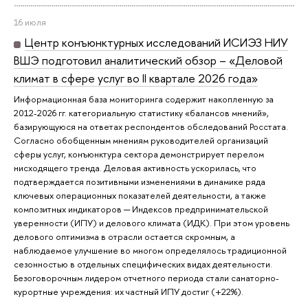
16 июля
Центр конъюнктурных исследований ИСИЭЗ НИУ
ВШЭ подготовил аналитический обзор – «Деловой
климат в сфере услуг во II квартале 2026 года»
Информационная база мониторинга содержит накопленную за
2012-2026 гг. категориальную статистику «балансов мнений»,
базирующуюся на ответах респондентов обследований Росстата.
Согласно обобщенным мнениям руководителей организаций
сферы услуг, конъюнктура сектора демонстрирует перелом
нисходящего тренда. Деловая активность ускорилась, что
подтверждается позитивными изменениями в динамике ряда
ключевых операционных показателей деятельности, а также
композитных индикаторов ─ Индексов предпринимательской
уверенности (ИПУ) и делового климата (ИДК). При этом уровень
делового оптимизма в отрасли остается скромным, а
наблюдаемое улучшение во многом определялось традиционной
сезонностью в отдельных специфических видах деятельности.
Безоговорочным лидером отчетного периода стали санаторно-
курортные учреждения: их частный ИПУ достиг (+22%).