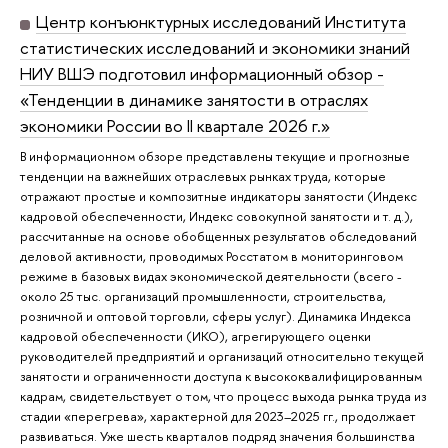
Центр конъюнктурных исследований Института
статистических исследований и экономики знаний
НИУ ВШЭ подготовил информационный обзор -
«Тенденции в динамике занятости в отраслях
экономики России во II квартале 2026 г.»
В информационном обзоре представлены текущие и прогнозные
тенденции на важнейших отраслевых рынках труда, которые
отражают простые и композитные индикаторы занятости (Индекс
кадровой обеспеченности, Индекс совокупной занятости и т. д.),
рассчитанные на основе обобщенных результатов обследований
деловой активности, проводимых Росстатом в мониторинговом
режиме в базовых видах экономической деятельности (всего -
около 25 тыс. организаций промышленности, строительства,
розничной и оптовой торговли, сферы услуг). Динамика Индекса
кадровой обеспеченности (ИКО), агрегирующего оценки
руководителей предприятий и организаций относительно текущей
занятости и ограниченности доступа к высококвалифицированным
кадрам, свидетельствует о том, что процесс выхода рынка труда из
стадии «перегрева», характерной для 2023–2025 гг., продолжает
развиваться. Уже шесть кварталов подряд значения большинства