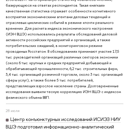
базирующуюся на ответах респондентов. Такая «мягкая»
качественная статистика отражает особенности когнитивного
восприятия экономическими агентами деловых тенденций и
отраслевых циклических событий в режиме «почти реального
времени». Для расчета индекса экономического настроения
(ИЭН ВШЭ) использовались результаты обследований деловой
активности российских предприятий и организаций, а также
потребительских ожиданий, в мониторинговом режиме
проводимых Росстатом. В обследованиях принимают участие 17,5
тыс. руководителей организаций различных секторов экономики
(около 6 тыс. крупных и средних предприятий добывающей и
обрабатывающей промышленности, 6,2 тыс. строительных фирм,
3,4 тыс. организаций розничной торговли, около 3 тыс. организаций
сферы услуг), а также более 5 тыс. потребителей,
представляющих взрослое население страны. Долговременные
исследования выявили тесную корреляцию ИЭН ВШЭ с индексом
физического объема ВВП.
28 июля
Центр конъюнктурных исследований ИСИЭЗ НИУ
ВШЭ подготовил информационно-аналитический