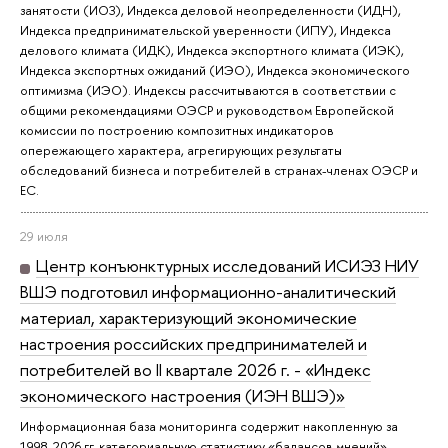
занятости (ИОЗ), Индекса деловой неопределенности (ИДН),
Индекса предпринимательской уверенности (ИПУ), Индекса
делового климата (ИДК), Индекса экспортного климата (ИЭК),
Индекса экспортных ожиданий (ИЭО), Индекса экономического
оптимизма (ИЭО). Индексы рассчитываются в соответствии с
общими рекомендациями ОЭСР и руководством Европейской
комиссии по построению композитных индикаторов
опережающего характера, агрегирующих результаты
обследований бизнеса и потребителей в странах-членах ОЭСР и
ЕС.
29 июля
Центр конъюнктурных исследований ИСИЭЗ НИУ
ВШЭ подготовил информационно-аналитический
материал, характеризующий экономические
настроения российских предпринимателей и
потребителей во II квартале 2026 г. - «Индекс
экономического настроения (ИЭН ВШЭ)»
Информационная база мониторинга содержит накопленную за
1998-2026 гг. категориальную статистику «балансов мнений»,