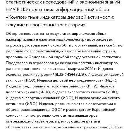
статистических исследований и экономики знаний
НИУ ВШЭ подготовил информационный обзор
«Композитные индикаторы деловой активности:
текущие и прогнозные траектории»
Обзор основывается на результатах широкомасштабных
ежеквартальных и ежемесячных конъюнктурных отраслевых
опросов руководителей около 30 тыс. организаций, а также 5 тыс.
респондентов, представляющих взрослое население страны,
проводимых Федеральной службой государственной статистики.
Представлена отраслевая динамика композитных индикаторов
раннего реагирования по итогам II квартала 2026 г.: Индекса
экономических настроений ВШЭ (ИЭН ВШЭ), Индекса ожидаемой
занятости (ИОЗ), Индекса деловой неопределенности (ИДН),
Индекса предпринимательской уверенности (ИПУ), Индекса
делового климата (ИДК), Индекса экспортного климата (ИЭК),
Индекса экспортных ожиданий (ИЭО), Индекса экономического
оптимизма (ИЭО). Индексы рассчитываются в соответствии с
общими рекомендациями ОЭСР и руководством Европейской
комиссии по построению композитных индикаторов
опережающего характера, агрегирующих результаты
обследований бизнеса и потребителей в странах-членах ОЭСР и