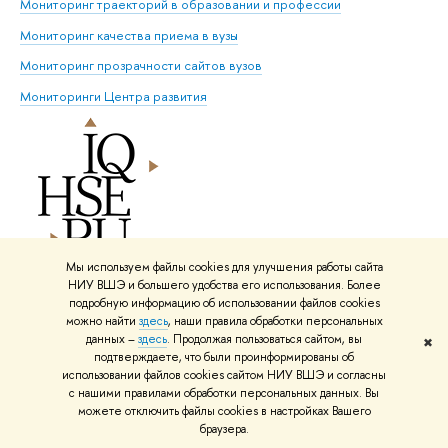
Мониторинг траекторий в образовании и профессии
Мониторинг качества приема в вузы
Мониторинг прозрачности сайтов вузов
Мониторинги Центра развития
Мы используем файлы cookies для улучшения работы сайта
НИУ ВШЭ и большего удобства его использования. Более
Научно-образовательный портал
подробную информацию об использовании файлов cookies
Высшей школы экономики
можно найти
здесь
, наши правила обработки персональных
данных –
здесь
. Продолжая пользоваться сайтом, вы
✖
подтверждаете, что были проинформированы об
использовании файлов cookies сайтом НИУ ВШЭ и согласны
с нашими правилами обработки персональных данных. Вы
Нашли
опечатку
?
можете отключить файлы cookies в настройках Вашего
Выделите её, нажмите Ctrl+Enter и отправьте нам уведомление.
браузера.
Спасибо за участие!