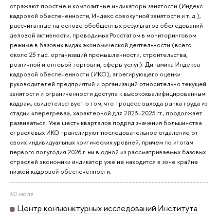
отражают простые и композитные индикаторы занятости (Индекс
кадровой обеспеченности, Индекс совокупной занятости и т. д.),
рассчитанные на основе обобщенных результатов обследований
деловой активности, проводимых Росстатом в мониторинговом
режиме в базовых видах экономической деятельности (всего -
около 25 тыс. организаций промышленности, строительства,
розничной и оптовой торговли, сферы услуг). Динамика Индекса
кадровой обеспеченности (ИКО), агрегирующего оценки
руководителей предприятий и организаций относительно текущей
занятости и ограниченности доступа к высококвалифицированным
кадрам, свидетельствует о том, что процесс выхода рынка труда из
стадии «перегрева», характерной для 2023–2025 гг., продолжает
развиваться. Уже шесть кварталов подряд значения большинства
отраслевых ИКО транслируют последовательное отдаление от
своих индивидуальных критических уровней, причем по итогам
первого полугодия 2026 г. ни в одной из рассматриваемых базовых
отраслей экономики индикатор уже не находится в зоне крайне
низкой кадровой обеспеченности.
30 июля
Центр конъюнктурных исследований Института