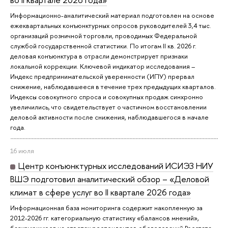
Информационно-аналитический материал подготовлен на основе
ежеквартальных конъюнктурных опросов руководителей 3,4 тыс.
организаций розничной торговли, проводимых Федеральной
службой государственной статистики. По итогам II кв. 2026 г.
деловая конъюнктура в отрасли демонстрирует признаки
локальной коррекции. Ключевой индикатор исследования –
Индекс предпринимательской уверенности (ИПУ) прервал
снижение, наблюдавшееся в течение трех предыдущих кварталов.
Индексы совокупного спроса и совокупных продаж синхронно
увеличились, что свидетельствует о частичном восстановлении
деловой активности после снижения, наблюдавшегося в начале
года.
16 июля
Центр конъюнктурных исследований ИСИЭЗ НИУ
ВШЭ подготовил аналитический обзор – «Деловой
климат в сфере услуг во II квартале 2026 года»
Информационная база мониторинга содержит накопленную за
2012-2026 гг. категориальную статистику «балансов мнений»,
базирующуюся на ответах респондентов обследований Росстата.