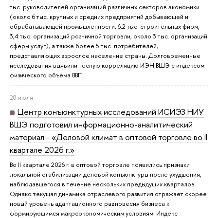
тыс. руководителей организаций различных секторов экономики
(около 6 тыс. крупных и средних предприятий добывающей и
обрабатывающей промышленности, 6,2 тыс. строительных фирм,
3,4 тыс. организаций розничной торговли, около 3 тыс. организаций
сферы услуг), а также более 5 тыс. потребителей,
представляющих взрослое население страны. Долговременные
исследования выявили тесную корреляцию ИЭН ВШЭ с индексом
физического объема ВВП.
28 июля
Центр конъюнктурных исследований ИСИЭЗ НИУ
ВШЭ подготовил информационно-аналитический
материал - «Деловой климат в оптовой торговле во II
квартале 2026 г.»
Во II квартале 2026 г. в оптовой торговле появились признаки
локальной стабилизации деловой конъюнктуры после ухудшения,
наблюдавшегося в течение нескольких предыдущих кварталов.
Однако текущая динамика отраслевого развития отражает скорее
новый уровень адаптационного равновесия бизнеса к
формирующимся макроэкономическим условиям. Индекс